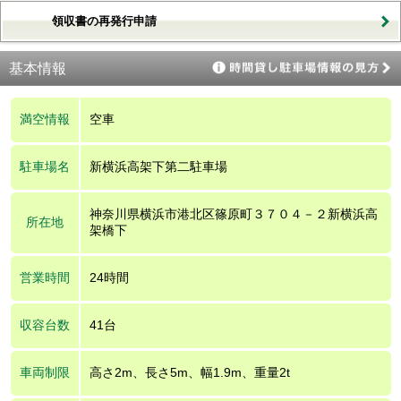
領収書の再発行申請
基本情報
満空情報
空車
駐車場名
新横浜高架下第二駐車場
神奈川県横浜市港北区篠原町３７０４－２新横浜高
所在地
架橋下
営業時間
24時間
収容台数
41台
車両制限
高さ2m、長さ5m、幅1.9m、重量2t