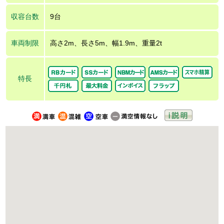
収容台数
9台
車両制限
高さ2m、長さ5m、幅1.9m、重量2t
特長