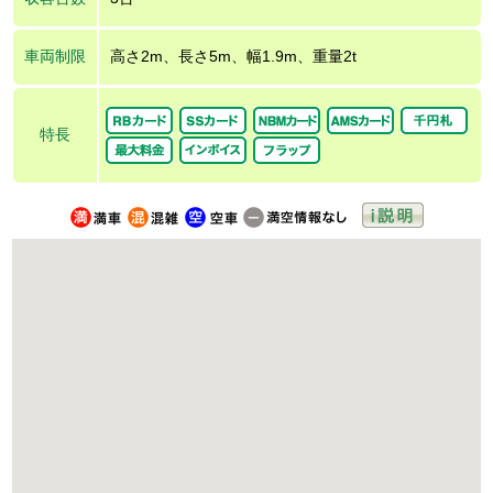
車両制限
高さ2m、長さ5m、幅1.9m、重量2t
特長