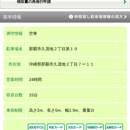
領収書の再発行申請
基本情報
満空情報
空車
駐車場名
那覇市久茂地２丁目第１９
所在地
沖縄県那覇市久茂地２丁目７ー１１
営業時間
24時間
収容台数
15台
車両制限
高さ2m、長さ5m、幅1.9m、重量2t