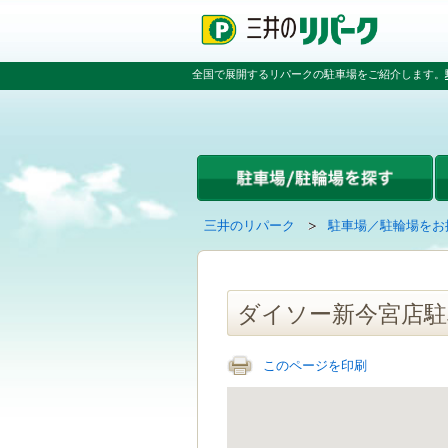
ペ
ペ
こ
ペ
ー
ー
こ
ー
ジ
ジ
か
ジ
の
内
ら
の
全国で展開するリパークの駐車場をご紹介します。
先
を
本
先
頭
移
文
頭
で
動
で
へ
す
す
す
戻
る
る
た
め
の
現
の
三井のリパーク
駐車場／駐輪場をお
リ
在
ペ
ン
の
ー
ク
ペ
ジ
で
ー
で
ダイソー新今宮店駐
す
ジ
す
グ
は
ロ
このページを印刷
ー
バ
ル
ナ
ビ