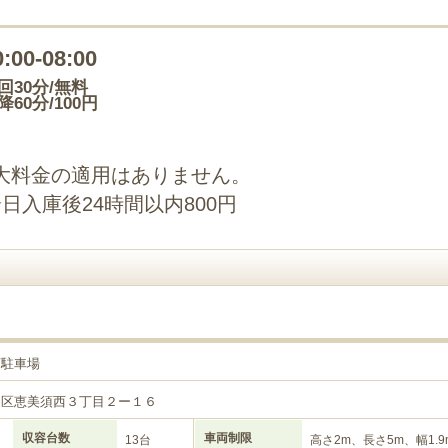
0:00-08:00
回30分/無料
降60分/100円
最大料金の適用はありません。
日入庫後24時間以内800円
店駐車場
速区恵美須西３丁目２ー１６
収容台数
車両制限
13台
高さ2m、長さ5m、幅1.9