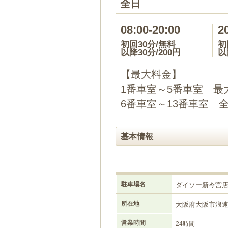
全日
08:00-20:00
2
初回30分/無料
初
以降30分/200円
以
【最大料金】
1番車室～5番車室 
6番車室～13番車室 全
基本情報
駐車場名
ダイソー新今宮
所在地
大阪府大阪市浪
営業時間
24時間