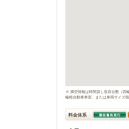
ゲ
ー
シ
ョ
ン
へ
移
動
し
ま
す
本
文
へ
移
動
※ 満空情報は時間貸し収容台数（四
し
輪軽自動車車室、または車両サイズ指
ま
す
料金体系