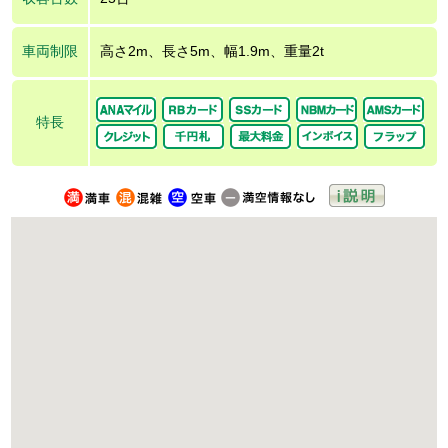
車両制限
高さ2m、長さ5m、幅1.9m、重量2t
特長