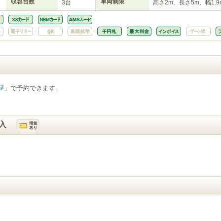
収容台数
車両制限
3台
高さ2m、長さ5m、幅1.9
i!
」で予約できます。
入