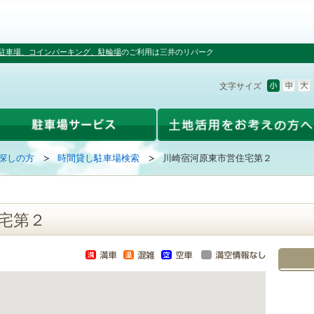
駐車場、コインパーキング、駐輪場
のご利用は三井のリパーク
文字サイズ
探しの方
時間貸し駐車場検索
川崎宿河原東市営住宅第２
宅第２