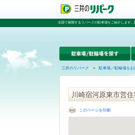
ペ
ペ
こ
ペ
ー
ー
こ
ー
ジ
ジ
か
ジ
の
内
ら
の
全国で展開するリパークの駐車場をご紹介します。
先
を
本
先
頭
移
文
頭
で
動
で
へ
す
す
す
戻
る
る
た
め
の
現
の
三井のリパーク
駐車場／駐輪場をお
リ
在
ペ
ン
の
ー
ク
ペ
ジ
で
ー
で
川崎宿河原東市営住
す
ジ
す
グ
は
ロ
このページを印刷
ー
バ
ル
ナ
ビ