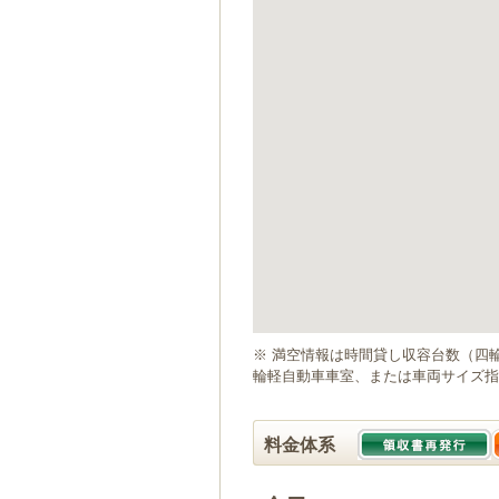
ゲ
ー
シ
ョ
ン
へ
移
動
し
ま
す
本
文
へ
移
動
※ 満空情報は時間貸し収容台数（四
し
輪軽自動車車室、または車両サイズ指
ま
す
料金体系