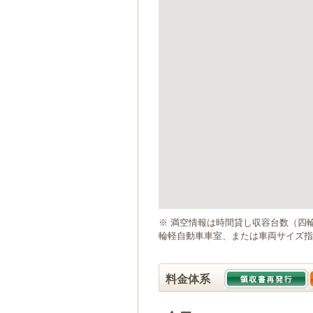
ゲ
ー
シ
ョ
ン
へ
移
動
し
ま
す
本
文
へ
移
動
※ 満空情報は時間貸し収容台数（四
し
輪軽自動車車室、または車両サイズ指
ま
す
料金体系