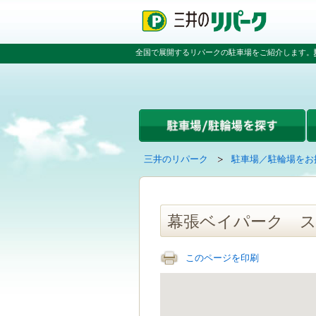
ペ
ペ
こ
ペ
ー
ー
こ
ー
ジ
ジ
か
ジ
の
内
ら
の
全国で展開するリパークの駐車場をご紹介します。
先
を
本
先
頭
移
文
頭
で
動
で
へ
す
す
す
戻
る
る
た
め
の
現
の
三井のリパーク
駐車場／駐輪場をお
リ
在
ペ
ン
の
ー
ク
ペ
ジ
で
ー
で
幕張ベイパーク 
す
ジ
す
グ
は
ロ
このページを印刷
ー
バ
ル
ナ
ビ