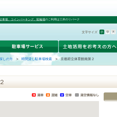
駐車場、コインパーキング、駐輪場
のご利用は三井のリパーク
文字サイズ
探しの方
時間貸し駐車場検索
京都府立体育館南第２
２