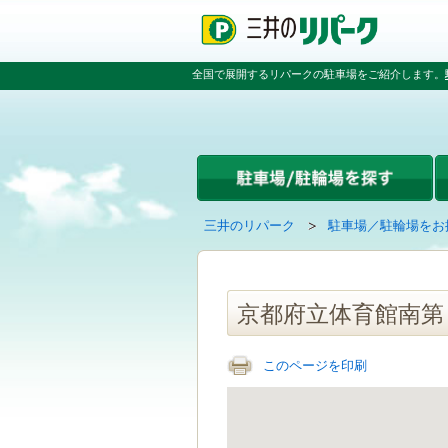
ペ
ペ
こ
ペ
ー
ー
こ
ー
ジ
ジ
か
ジ
の
内
ら
の
全国で展開するリパークの駐車場をご紹介します。
先
を
本
先
頭
移
文
頭
で
動
で
へ
す
す
す
戻
る
る
た
め
の
現
の
三井のリパーク
駐車場／駐輪場をお
リ
在
ペ
ン
の
ー
ク
ペ
ジ
で
ー
で
京都府立体育館南第
す
ジ
す
グ
は
ロ
このページを印刷
ー
バ
ル
ナ
ビ