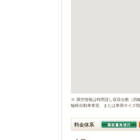
ゲ
ー
シ
ョ
ン
へ
移
動
し
ま
す
本
文
へ
移
動
※ 満空情報は時間貸し収容台数（四
し
輪軽自動車車室、または車両サイズ指
ま
す
料金体系