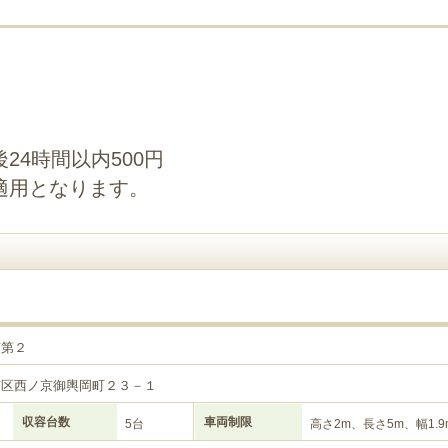
24時間以内500円
適用となります。
南第２
京区西ノ京御輿岡町２３－１
収容台数
車両制限
5台
高さ2m、長さ5m、幅1.9