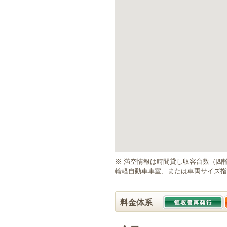
ゲ
ー
シ
ョ
ン
へ
移
動
し
ま
す
本
文
へ
移
動
※ 満空情報は時間貸し収容台数（四
し
輪軽自動車車室、または車両サイズ指
ま
す
料金体系