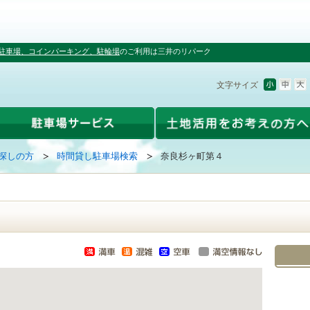
駐車場、コインパーキング、駐輪場
のご利用は三井のリパーク
文字サイズ
探しの方
時間貸し駐車場検索
奈良杉ヶ町第４