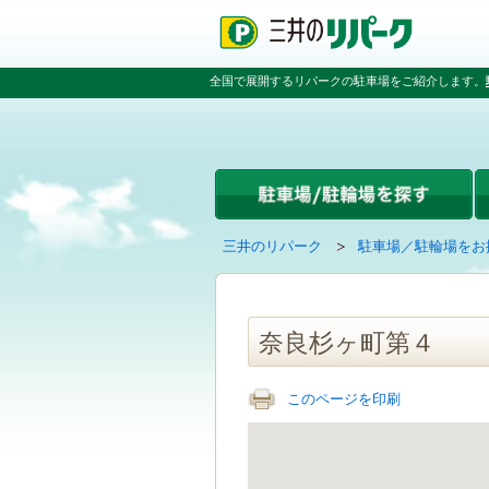
ペ
ペ
こ
ペ
ー
ー
こ
ー
ジ
ジ
か
ジ
の
内
ら
の
全国で展開するリパークの駐車場をご紹介します。
先
を
本
先
頭
移
文
頭
で
動
で
へ
す
す
す
戻
る
る
た
め
の
現
の
三井のリパーク
駐車場／駐輪場をお
リ
在
ペ
ン
の
ー
ク
ペ
ジ
で
ー
で
奈良杉ヶ町第４
す
ジ
す
グ
は
ロ
このページを印刷
ー
バ
ル
ナ
ビ