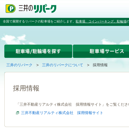
ペ
ペ
こ
ペ
ー
ー
こ
ー
ジ
ジ
か
ジ
の
内
ら
の
全国で展開するリパークの駐車場をご紹介します。
駐車場、コインパーキング、駐輪場
先
を
本
先
頭
移
文
頭
で
動
で
へ
す
す
す
戻
る
る
た
め
の
現
の
三井のリパーク
三井のリパークについて
採用情報
リ
在
ペ
ン
時
の
ー
ク
間
ペ
ジ
で
貸
ー
で
採用情報
す
し
ジ
す
グ
は
ロ
「三井不動産リアルティ株式会社 採用情報サイト」をご覧くださ
ー
バ
三井不動産リアルティ株式会社 採用情報サイト
ル
ナ
ビ