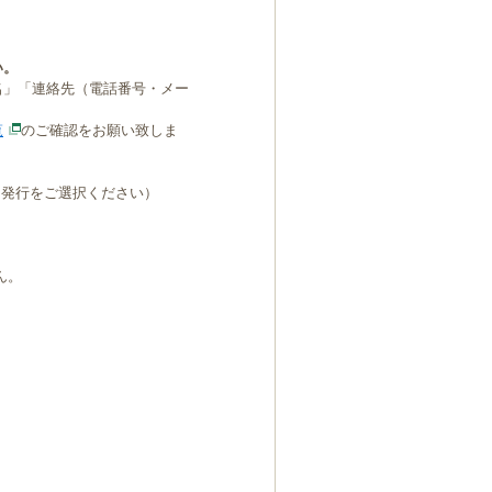
い。
名」「連絡先（電話番号・メー
覧
のご確認をお願い致しま
B発行をご選択ください）
ん。