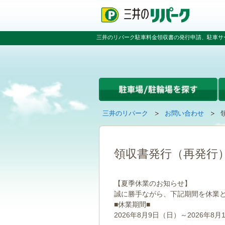
ペ
ペ
こ
ペ
ー
ー
こ
ー
ジ
ジ
か
ジ
の
内
ら
の
三井のリパーク駐車料金領収書の発行申請、駐車サ
先
を
本
先
頭
移
文
頭
で
動
で
へ
す
す
す
戻
る
る
た
め
の
現
の
三井のリパーク
お問い合わせ
リ
在
ペ
ン
の
ー
ク
ペ
ジ
で
ー
で
領収書発行（再発行
す
ジ
す
グ
は
ロ
【夏季休業のお知らせ】
ー
誠に勝手ながら、下記期間を休業
バ
■休業期間■
ル
ナ
2026年8月9日（日）～2026年8月
ビ