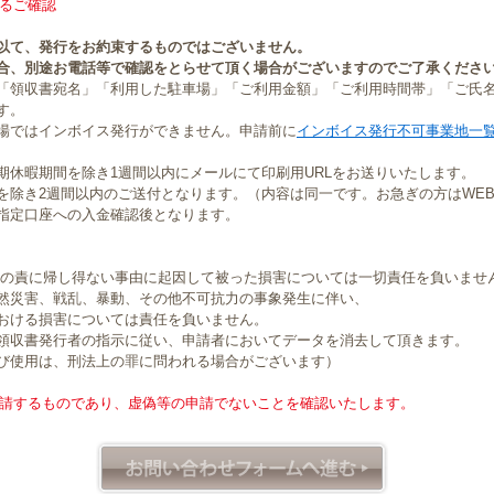
るご確認
以て、発行をお約束するものではございません。
合、別途お電話等で確認をとらせて頂く場合がございますのでご了承くださ
「領収書宛名」「利用した駐車場」「ご利用金額」「ご利用時間帯」「ご氏
す。
場ではインボイス発行ができません。申請前に
インボイス発行不可事業地一
期休暇期間を除き1週間以内にメールにて印刷用URLをお送りいたします。
を除き2週間以内のご送付となります。（内容は同一です。お急ぎの方はWE
指定口座への入金確認後となります。
社の責に帰し得ない事由に起因して被った損害については一切責任を負いませ
然災害、戦乱、暴動、その他不可抗力の事象発生に伴い、
おける損害については責任を負いません。
領収書発行者の指示に従い、申請者においてデータを消去して頂きます。
び使用は、刑法上の罪に問われる場合がございます）
請するものであり、虚偽等の申請でないことを確認いたします。