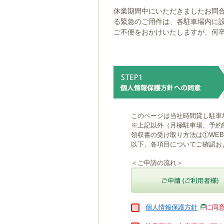
ゲ
休業期間中にいただきましたお問合
ー
る緊急のご用件は、各駐車場内に
シ
ご不便をおかけいたしますが、何
ョ
ン
へ
移
動
し
ま
す
本
このページは当社時間貸し駐車
文
※上記以外（月極駐車場、予約
へ
領収書の受け取り方法は①WE
移
以下、各項目についてご確認お
動
し
＜ご申請の流れ＞
ま
す
個人情報保護方針
に同