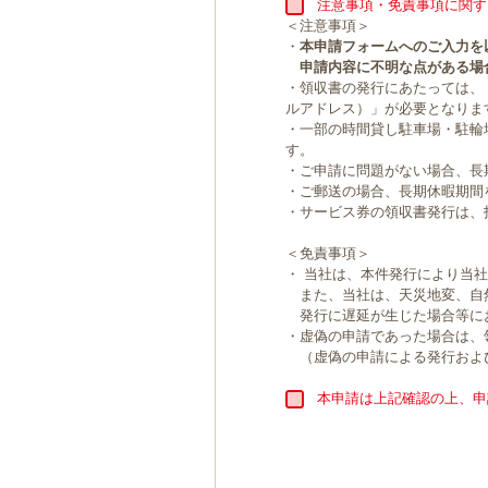
注意事項・免責事項に関す
＜注意事項＞
・
本申請フォームへのご入力を
申請内容に不明な点がある場
・領収書の発行にあたっては、
ルアドレス）」が必要となりま
・一部の時間貸し駐車場・駐輪
す。
・ご申請に問題がない場合、長
・ご郵送の場合、長期休暇期間
・サービス券の領収書発行は、
＜免責事項＞
・ 当社は、本件発行により当
また、当社は、天災地変、自
発行に遅延が生じた場合等に
・虚偽の申請であった場合は、
（虚偽の申請による発行およ
本申請は上記確認の上、申