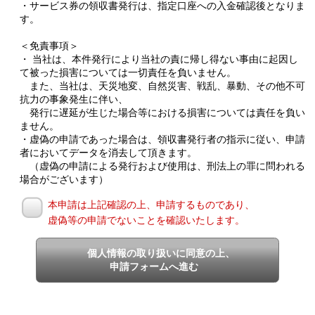
・サービス券の領収書発行は、指定口座への入金確認後となりま
す。
＜免責事項＞
・ 当社は、本件発行により当社の責に帰し得ない事由に起因し
て被った損害については一切責任を負いません。
また、当社は、天災地変、自然災害、戦乱、暴動、その他不可
抗力の事象発生に伴い、
発行に遅延が生じた場合等における損害については責任を負い
ません。
・虚偽の申請であった場合は、領収書発行者の指示に従い、申請
者においてデータを消去して頂きます。
（虚偽の申請による発行および使用は、刑法上の罪に問われる
場合がございます）
本申請は上記確認の上、申請するものであり、
虚偽等の申請でないことを確認いたします。
個人情報の取り扱いに同意の上、
申請フォームへ進む