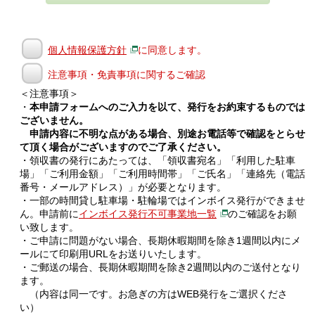
個人情報保護方針
に同意します。
注意事項・免責事項に関するご確認
＜注意事項＞
・
本申請フォームへのご入力を以て、発行をお約束するものでは
ございません。
申請内容に不明な点がある場合、別途お電話等で確認をとらせ
て頂く場合がございますのでご了承ください。
・領収書の発行にあたっては、「領収書宛名」「利用した駐車
場」「ご利用金額」「ご利用時間帯」「ご氏名」「連絡先（電話
番号・メールアドレス）」が必要となります。
・一部の時間貸し駐車場・駐輪場ではインボイス発行ができませ
ん。申請前に
インボイス発行不可事業地一覧
のご確認をお願
い致します。
・ご申請に問題がない場合、長期休暇期間を除き1週間以内にメ
ールにて印刷用URLをお送りいたします。
・ご郵送の場合、長期休暇期間を除き2週間以内のご送付となり
ます。
（内容は同一です。お急ぎの方はWEB発行をご選択くださ
い）