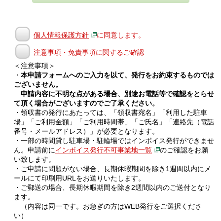
個人情報保護方針
に同意します。
注意事項・免責事項に関するご確認
＜注意事項＞
・
本申請フォームへのご入力を以て、発行をお約束するものでは
ございません。
申請内容に不明な点がある場合、別途お電話等で確認をとらせ
て頂く場合がございますのでご了承ください。
・領収書の発行にあたっては、「領収書宛名」「利用した駐車
場」「ご利用金額」「ご利用時間帯」「ご氏名」「連絡先（電話
番号・メールアドレス）」が必要となります。
・一部の時間貸し駐車場・駐輪場ではインボイス発行ができませ
ん。申請前に
インボイス発行不可事業地一覧
のご確認をお願
い致します。
・ご申請に問題がない場合、長期休暇期間を除き1週間以内にメ
ールにて印刷用URLをお送りいたします。
・ご郵送の場合、長期休暇期間を除き2週間以内のご送付となり
ます。
（内容は同一です。お急ぎの方はWEB発行をご選択くださ
い）