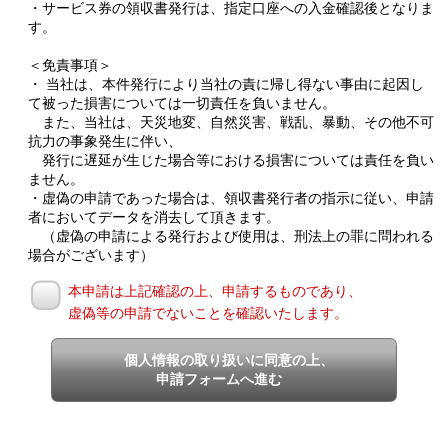
・サービス券の領収書発行は、指定口座への入金確認後となりま
す。
＜免責事項＞
・ 当社は、本件発行により当社の責に帰し得ない事由に起因し
て被った損害については一切責任を負いません。
また、当社は、天災地変、自然災害、戦乱、暴動、その他不可
抗力の事象発生に伴い、
発行に遅延が生じた場合等における損害については責任を負い
ません。
・虚偽の申請であった場合は、領収書発行者の指示に従い、申請
者においてデータを消去して頂きます。
（虚偽の申請による発行および使用は、刑法上の罪に問われる
場合がございます）
本申請は上記確認の上、申請するものであり、
虚偽等の申請でないことを確認いたします。
個人情報の取り扱いに同意の上、
申請フォームへ進む