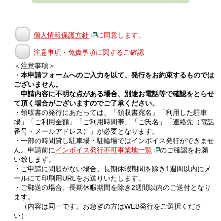
個人情報保護方針
に同意します。
注意事項・免責事項に関するご確認
＜注意事項＞
・
本申請フォームへのご入力を以て、発行をお約束するものでは
ございません。
申請内容に不明な点がある場合、別途お電話等で確認をとらせ
て頂く場合がございますのでご了承ください。
・領収書の発行にあたっては、「領収書宛名」「利用した駐車
場」「ご利用金額」「ご利用時間帯」「ご氏名」「連絡先（電話
番号・メールアドレス）」が必要となります。
・一部の時間貸し駐車場・駐輪場ではインボイス発行ができませ
ん。申請前に
インボイス発行不可事業地一覧
のご確認をお願
い致します。
・ご申請に問題がない場合、長期休暇期間を除き1週間以内にメ
ールにて印刷用URLをお送りいたします。
・ご郵送の場合、長期休暇期間を除き2週間以内のご送付となり
ます。
（内容は同一です。お急ぎの方はWEB発行をご選択くださ
い）