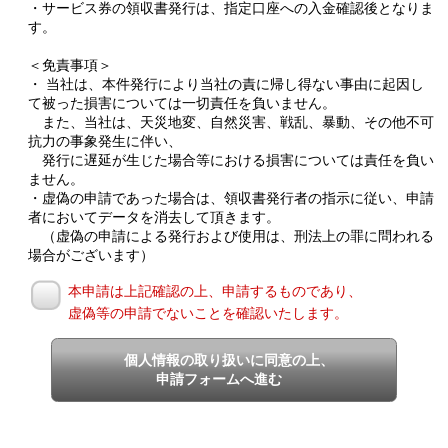
・サービス券の領収書発行は、指定口座への入金確認後となりま
す。
＜免責事項＞
・ 当社は、本件発行により当社の責に帰し得ない事由に起因し
て被った損害については一切責任を負いません。
また、当社は、天災地変、自然災害、戦乱、暴動、その他不可
抗力の事象発生に伴い、
発行に遅延が生じた場合等における損害については責任を負い
ません。
・虚偽の申請であった場合は、領収書発行者の指示に従い、申請
者においてデータを消去して頂きます。
（虚偽の申請による発行および使用は、刑法上の罪に問われる
場合がございます）
本申請は上記確認の上、申請するものであり、
虚偽等の申請でないことを確認いたします。
個人情報の取り扱いに同意の上、
申請フォームへ進む