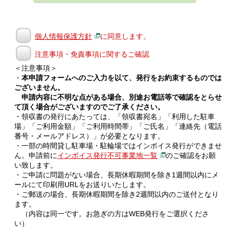
個人情報保護方針
に同意します。
注意事項・免責事項に関するご確認
＜注意事項＞
・
本申請フォームへのご入力を以て、発行をお約束するものでは
ございません。
申請内容に不明な点がある場合、別途お電話等で確認をとらせ
て頂く場合がございますのでご了承ください。
・領収書の発行にあたっては、「領収書宛名」「利用した駐車
場」「ご利用金額」「ご利用時間帯」「ご氏名」「連絡先（電話
番号・メールアドレス）」が必要となります。
・一部の時間貸し駐車場・駐輪場ではインボイス発行ができませ
ん。申請前に
インボイス発行不可事業地一覧
のご確認をお願
い致します。
・ご申請に問題がない場合、長期休暇期間を除き1週間以内にメ
ールにて印刷用URLをお送りいたします。
・ご郵送の場合、長期休暇期間を除き2週間以内のご送付となり
ます。
（内容は同一です。お急ぎの方はWEB発行をご選択くださ
い）