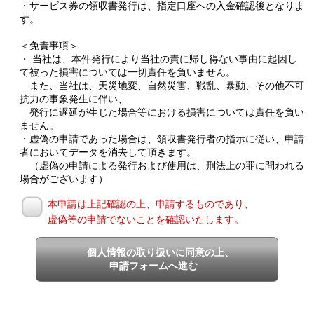
・サービス券の領収書発行は、指定口座への入金確認後となりま
す。
＜免責事項＞
・ 当社は、本件発行により当社の責に帰し得ない事由に起因し
て被った損害については一切責任を負いません。
また、当社は、天災地変、自然災害、戦乱、暴動、その他不可
抗力の事象発生に伴い、
発行に遅延が生じた場合等における損害については責任を負い
ません。
・虚偽の申請であった場合は、領収書発行者の指示に従い、申請
者においてデータを消去して頂きます。
（虚偽の申請による発行および使用は、刑法上の罪に問われる
場合がございます）
本申請は上記確認の上、申請するものであり、
虚偽等の申請でないことを確認いたします。
個人情報の取り扱いに同意の上、
申請フォームへ進む