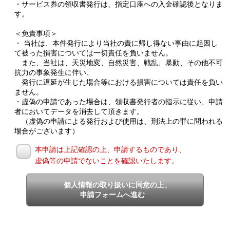
・サービス券の領収書発行は、指定口座への入金確認後となりま
す。
＜免責事項＞
・ 当社は、本件発行により当社の責に帰し得ない事由に起因し
て被った損害については一切責任を負いません。
また、当社は、天災地変、自然災害、戦乱、暴動、その他不可
抗力の事象発生に伴い、
発行に遅延が生じた場合等における損害については責任を負い
ません。
・虚偽の申請であった場合は、領収書発行者の指示に従い、申請
者においてデータを消去して頂きます。
（虚偽の申請による発行および使用は、刑法上の罪に問われる
場合がございます）
本申請は上記確認の上、申請するものであり、
虚偽等の申請でないことを確認いたします。
個人情報の取り扱いに同意の上、
申請フォームへ進む