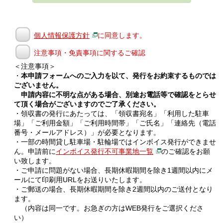
個人情報保護方針
に同意します。
注意事項・免責事項に関するご確認
＜注意事項＞
・
本申請フォームへのご入力を以て、発行をお約束するものでは
ございません。
申請内容に不明な点がある場合、別途お電話等で確認をとらせ
て頂く場合がございますのでご了承ください。
・領収書の発行にあたっては、「領収書宛名」「利用した駐車
場」「ご利用金額」「ご利用時間帯」「ご氏名」「連絡先（電話
番号・メールアドレス）」が必要となります。
・一部の時間貸し駐車場・駐輪場ではインボイス発行ができませ
ん。申請前に
インボイス発行不可事業地一覧
のご確認をお願
い致します。
・ご申請に問題がない場合、長期休暇期間を除き1週間以内にメ
ールにて印刷用URLをお送りいたします。
・ご郵送の場合、長期休暇期間を除き2週間以内のご送付となり
ます。
（内容は同一です。お急ぎの方はWEB発行をご選択くださ
い）