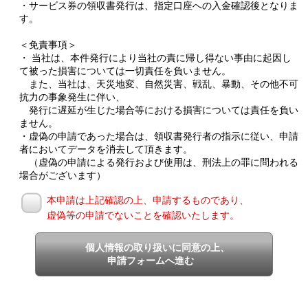
・サービス券の領収書発行は、指定口座への入金確認後となりま
す。
＜免責事項＞
・ 当社は、本件発行により当社の責に帰し得ない事由に起因し
て被った損害については一切責任を負いません。
また、当社は、天災地変、自然災害、戦乱、暴動、その他不可
抗力の事象発生に伴い、
発行に遅延が生じた場合等における損害については責任を負い
ません。
・虚偽の申請であった場合は、領収書発行者の指示に従い、申請
者においてデータを消去して頂きます。
（虚偽の申請による発行および使用は、刑法上の罪に問われる
場合がございます）
本申請は上記確認の上、申請するものであり、
虚偽等の申請でないことを確認いたします。
個人情報の取り扱いに同意の上、
申請フォームへ進む