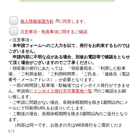
個人情報保護方針
に同意します。
注意事項・免責事項に関するご確認
＜注意事項＞
・
本申請フォームへのご入力を以て、発行をお約束するものでは
ございません。
申請内容に不明な点がある場合、別途お電話等で確認をとらせ
て頂く場合がございますのでご了承ください。
・領収書の発行にあたっては、「領収書宛名」「利用した駐車
場」「ご利用金額」「ご利用時間帯」「ご氏名」「連絡先（電話
番号・メールアドレス）」が必要となります。
・一部の時間貸し駐車場・駐輪場ではインボイス発行ができませ
ん。申請前に
インボイス発行不可事業地一覧
のご確認をお願
い致します。
・ご申請に問題がない場合、長期休暇期間を除き1週間以内にメ
ールにて印刷用URLをお送りいたします。
・ご郵送の場合、長期休暇期間を除き2週間以内のご送付となり
ます。
（内容は同一です。お急ぎの方はWEB発行をご選択くださ
い）