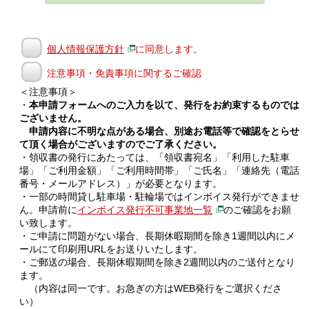
個人情報保護方針
に同意します。
注意事項・免責事項に関するご確認
＜注意事項＞
・
本申請フォームへのご入力を以て、発行をお約束するものでは
ございません。
申請内容に不明な点がある場合、別途お電話等で確認をとらせ
て頂く場合がございますのでご了承ください。
・領収書の発行にあたっては、「領収書宛名」「利用した駐車
場」「ご利用金額」「ご利用時間帯」「ご氏名」「連絡先（電話
番号・メールアドレス）」が必要となります。
・一部の時間貸し駐車場・駐輪場ではインボイス発行ができませ
ん。申請前に
インボイス発行不可事業地一覧
のご確認をお願
い致します。
・ご申請に問題がない場合、長期休暇期間を除き1週間以内にメ
ールにて印刷用URLをお送りいたします。
・ご郵送の場合、長期休暇期間を除き2週間以内のご送付となり
ます。
（内容は同一です。お急ぎの方はWEB発行をご選択くださ
い）