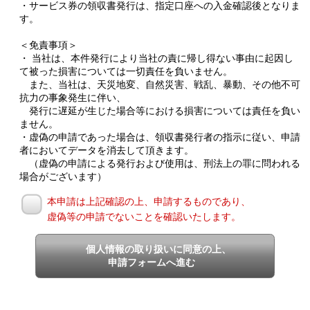
・サービス券の領収書発行は、指定口座への入金確認後となりま
す。
＜免責事項＞
・ 当社は、本件発行により当社の責に帰し得ない事由に起因し
て被った損害については一切責任を負いません。
また、当社は、天災地変、自然災害、戦乱、暴動、その他不可
抗力の事象発生に伴い、
発行に遅延が生じた場合等における損害については責任を負い
ません。
・虚偽の申請であった場合は、領収書発行者の指示に従い、申請
者においてデータを消去して頂きます。
（虚偽の申請による発行および使用は、刑法上の罪に問われる
場合がございます）
本申請は上記確認の上、申請するものであり、
虚偽等の申請でないことを確認いたします。
個人情報の取り扱いに同意の上、
申請フォームへ進む