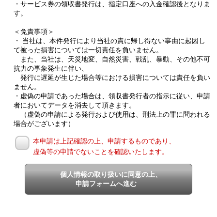
・サービス券の領収書発行は、指定口座への入金確認後となりま
す。
＜免責事項＞
・ 当社は、本件発行により当社の責に帰し得ない事由に起因し
て被った損害については一切責任を負いません。
また、当社は、天災地変、自然災害、戦乱、暴動、その他不可
抗力の事象発生に伴い、
発行に遅延が生じた場合等における損害については責任を負い
ません。
・虚偽の申請であった場合は、領収書発行者の指示に従い、申請
者においてデータを消去して頂きます。
（虚偽の申請による発行および使用は、刑法上の罪に問われる
場合がございます）
本申請は上記確認の上、申請するものであり、
虚偽等の申請でないことを確認いたします。
個人情報の取り扱いに同意の上、
申請フォームへ進む