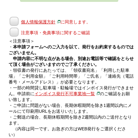
個人情報保護方針
に同意します。
注意事項・免責事項に関するご確認
＜注意事項＞
・
本申請フォームへのご入力を以て、発行をお約束するものでは
ございません。
申請内容に不明な点がある場合、別途お電話等で確認をとらせ
て頂く場合がございますのでご了承ください。
・領収書の発行にあたっては、「領収書宛名」「利用した駐車
場」「ご利用金額」「ご利用時間帯」「ご氏名」「連絡先（電話
番号・メールアドレス）」が必要となります。
・一部の時間貸し駐車場・駐輪場ではインボイス発行ができませ
ん。申請前に
インボイス発行不可事業地一覧
のご確認をお願
い致します。
・ご申請に問題がない場合、長期休暇期間を除き1週間以内にメ
ールにて印刷用URLをお送りいたします。
・ご郵送の場合、長期休暇期間を除き2週間以内のご送付となり
ます。
（内容は同一です。お急ぎの方はWEB発行をご選択くださ
い）