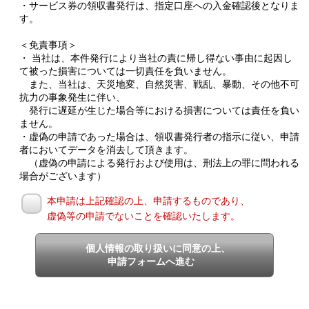
・サービス券の領収書発行は、指定口座への入金確認後となりま
す。
＜免責事項＞
・ 当社は、本件発行により当社の責に帰し得ない事由に起因し
て被った損害については一切責任を負いません。
また、当社は、天災地変、自然災害、戦乱、暴動、その他不可
抗力の事象発生に伴い、
発行に遅延が生じた場合等における損害については責任を負い
ません。
・虚偽の申請であった場合は、領収書発行者の指示に従い、申請
者においてデータを消去して頂きます。
（虚偽の申請による発行および使用は、刑法上の罪に問われる
場合がございます）
本申請は上記確認の上、申請するものであり、
虚偽等の申請でないことを確認いたします。
個人情報の取り扱いに同意の上、
申請フォームへ進む