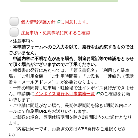
個人情報保護方針
に同意します。
注意事項・免責事項に関するご確認
＜注意事項＞
・
本申請フォームへのご入力を以て、発行をお約束するものでは
ございません。
申請内容に不明な点がある場合、別途お電話等で確認をとらせ
て頂く場合がございますのでご了承ください。
・領収書の発行にあたっては、「領収書宛名」「利用した駐車
場」「ご利用金額」「ご利用時間帯」「ご氏名」「連絡先（電話
番号・メールアドレス）」が必要となります。
・一部の時間貸し駐車場・駐輪場ではインボイス発行ができませ
ん。申請前に
インボイス発行不可事業地一覧
のご確認をお願
い致します。
・ご申請に問題がない場合、長期休暇期間を除き1週間以内にメ
ールにて印刷用URLをお送りいたします。
・ご郵送の場合、長期休暇期間を除き2週間以内のご送付となり
ます。
（内容は同一です。お急ぎの方はWEB発行をご選択くださ
い）