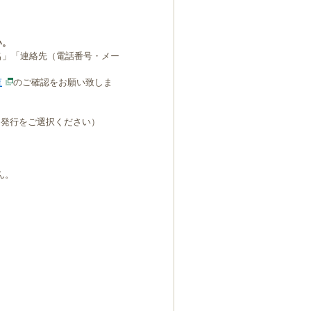
い。
名」「連絡先（電話番号・メー
覧
のご確認をお願い致しま
B発行をご選択ください）
ん。