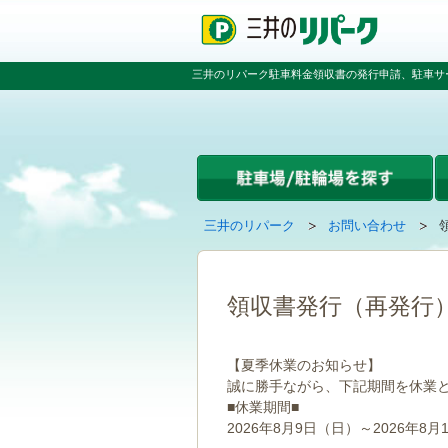
ペ
ペ
こ
ペ
ー
ー
こ
ー
ジ
ジ
か
ジ
の
内
ら
の
三井のリパーク駐車料金領収書の発行申請、駐車サ
先
を
本
先
頭
移
文
頭
で
動
で
へ
す
す
す
戻
る
る
た
め
の
現
の
三井のリパーク
お問い合わせ
リ
在
ペ
ン
の
ー
ク
ペ
ジ
で
ー
で
領収書発行（再発行
す
ジ
す
グ
は
ロ
【夏季休業のお知らせ】
ー
誠に勝手ながら、下記期間を休業
バ
■休業期間■
ル
ナ
2026年8月9日（日）～2026年8月
ビ