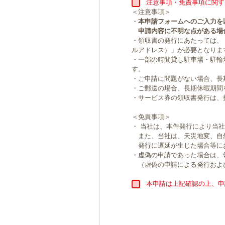
注意事項・免責事項に関す
＜注意事項＞
・
本申請フォームへのご入力を
申請内容に不明な点がある場
・領収書の発行にあたっては、
ルアドレス）」が必要となりま
・一部の時間貸し駐車場・駐輪
す。
・ご申請に問題がない場合、長
・ご郵送の場合、長期休暇期間
・サービス券の領収書発行は、
＜免責事項＞
・ 当社は、本件発行により当
また、当社は、天災地変、自
発行に遅延が生じた場合等に
・虚偽の申請であった場合は、
（虚偽の申請による発行およ
本申請は上記確認の上、申