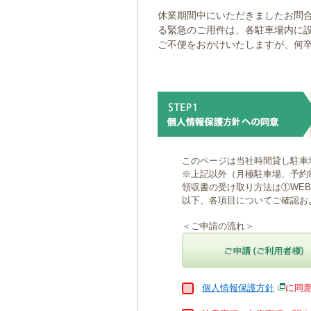
ゲ
休業期間中にいただきましたお問合
ー
る緊急のご用件は、各駐車場内に
シ
ご不便をおかけいたしますが、何
ョ
ン
へ
移
動
し
ま
す
本
このページは当社時間貸し駐車
文
※上記以外（月極駐車場、予約
へ
領収書の受け取り方法は①WE
移
以下、各項目についてご確認お
動
し
＜ご申請の流れ＞
ま
す
個人情報保護方針
に同