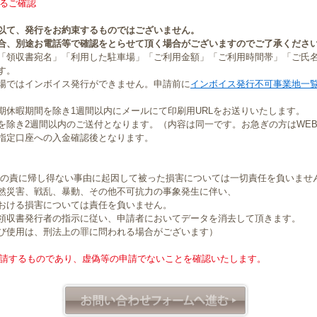
るご確認
以て、発行をお約束するものではございません。
合、別途お電話等で確認をとらせて頂く場合がございますのでご了承くださ
「領収書宛名」「利用した駐車場」「ご利用金額」「ご利用時間帯」「ご氏
す。
場ではインボイス発行ができません。申請前に
インボイス発行不可事業地一
期休暇期間を除き1週間以内にメールにて印刷用URLをお送りいたします。
を除き2週間以内のご送付となります。（内容は同一です。お急ぎの方はWE
指定口座への入金確認後となります。
社の責に帰し得ない事由に起因して被った損害については一切責任を負いませ
然災害、戦乱、暴動、その他不可抗力の事象発生に伴い、
おける損害については責任を負いません。
領収書発行者の指示に従い、申請者においてデータを消去して頂きます。
び使用は、刑法上の罪に問われる場合がございます）
請するものであり、虚偽等の申請でないことを確認いたします。