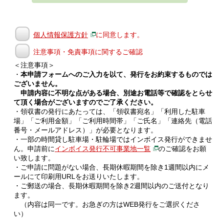
個人情報保護方針
に同意します。
注意事項・免責事項に関するご確認
＜注意事項＞
・
本申請フォームへのご入力を以て、発行をお約束するものでは
ございません。
申請内容に不明な点がある場合、別途お電話等で確認をとらせ
て頂く場合がございますのでご了承ください。
・領収書の発行にあたっては、「領収書宛名」「利用した駐車
場」「ご利用金額」「ご利用時間帯」「ご氏名」「連絡先（電話
番号・メールアドレス）」が必要となります。
・一部の時間貸し駐車場・駐輪場ではインボイス発行ができませ
ん。申請前に
インボイス発行不可事業地一覧
のご確認をお願
い致します。
・ご申請に問題がない場合、長期休暇期間を除き1週間以内にメ
ールにて印刷用URLをお送りいたします。
・ご郵送の場合、長期休暇期間を除き2週間以内のご送付となり
ます。
（内容は同一です。お急ぎの方はWEB発行をご選択くださ
い）