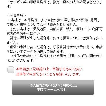
・サービス券の領収書発行は、指定口座への入金確認後となりま
す。
＜免責事項＞
・ 当社は、本件発行により当社の責に帰し得ない事由に起因し
て被った損害については一切責任を負いません。
また、当社は、天災地変、自然災害、戦乱、暴動、その他不可
抗力の事象発生に伴い、
発行に遅延が生じた場合等における損害については責任を負い
ません。
・虚偽の申請であった場合は、領収書発行者の指示に従い、申請
者においてデータを消去して頂きます。
（虚偽の申請による発行および使用は、刑法上の罪に問われる
場合がございます）
本申請は上記確認の上、申請するものであり、
虚偽等の申請でないことを確認いたします。
個人情報の取り扱いに同意の上、
申請フォームへ進む