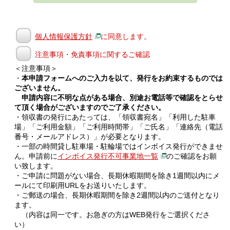
個人情報保護方針
に同意します。
注意事項・免責事項に関するご確認
＜注意事項＞
・
本申請フォームへのご入力を以て、発行をお約束するものでは
ございません。
申請内容に不明な点がある場合、別途お電話等で確認をとらせ
て頂く場合がございますのでご了承ください。
・領収書の発行にあたっては、「領収書宛名」「利用した駐車
場」「ご利用金額」「ご利用時間帯」「ご氏名」「連絡先（電話
番号・メールアドレス）」が必要となります。
・一部の時間貸し駐車場・駐輪場ではインボイス発行ができませ
ん。申請前に
インボイス発行不可事業地一覧
のご確認をお願
い致します。
・ご申請に問題がない場合、長期休暇期間を除き1週間以内にメ
ールにて印刷用URLをお送りいたします。
・ご郵送の場合、長期休暇期間を除き2週間以内のご送付となり
ます。
（内容は同一です。お急ぎの方はWEB発行をご選択くださ
い）