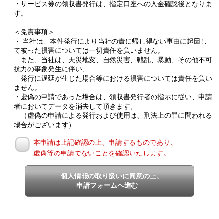
・サービス券の領収書発行は、指定口座への入金確認後となりま
す。
＜免責事項＞
・ 当社は、本件発行により当社の責に帰し得ない事由に起因し
て被った損害については一切責任を負いません。
また、当社は、天災地変、自然災害、戦乱、暴動、その他不可
抗力の事象発生に伴い、
発行に遅延が生じた場合等における損害については責任を負い
ません。
・虚偽の申請であった場合は、領収書発行者の指示に従い、申請
者においてデータを消去して頂きます。
（虚偽の申請による発行および使用は、刑法上の罪に問われる
場合がございます）
本申請は上記確認の上、申請するものであり、
虚偽等の申請でないことを確認いたします。
個人情報の取り扱いに同意の上、
申請フォームへ進む