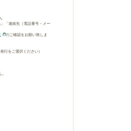
い。
名」「連絡先（電話番号・メー
覧
のご確認をお願い致しま
B発行をご選択ください）
ん。