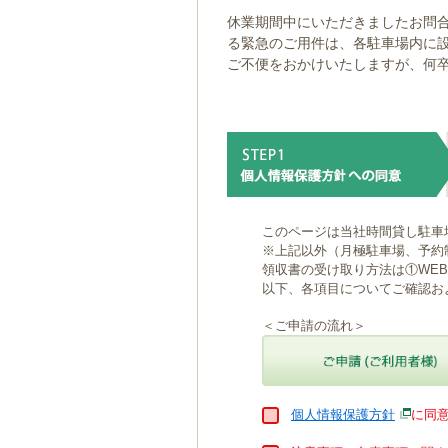
ゲ
休業期間中にいただきましたお問合
ー
る緊急のご用件は、各駐車場内に
シ
ご不便をおかけいたしますが、何
ョ
ン
へ
移
動
し
ま
す
本
このページは当社時間貸し駐車
文
※上記以外（月極駐車場、予約
へ
領収書の受け取り方法は①WE
移
以下、各項目についてご確認お
動
し
＜ご申請の流れ＞
ま
す
個人情報保護方針
に同