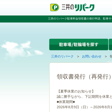
ペ
ペ
こ
ペ
ー
ー
こ
ー
ジ
ジ
か
ジ
の
内
ら
の
三井のリパーク駐車料金領収書の発行申請、駐車サ
先
を
本
先
頭
移
文
頭
で
動
で
へ
す
す
す
戻
る
る
た
め
の
現
の
三井のリパーク
お問い合わせ
リ
在
ペ
ン
の
ー
ク
ペ
ジ
で
ー
で
領収書発行（再発行
す
ジ
す
グ
は
ロ
【夏季休業のお知らせ】
ー
誠に勝手ながら、下記期間を休業
バ
■休業期間■
ル
ナ
2026年8月9日（日）～2026年8月
ビ