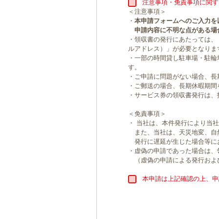
注意事項・免責事項に関す
＜注意事項＞
・
本申請フォームへのご入力を
申請内容に不明な点がある場
・領収書の発行にあたっては、
ルアドレス）」が必要となりま
・一部の時間貸し駐車場・駐輪
す。
・ご申請に問題がない場合、長
・ご郵送の場合、長期休暇期間
・サービス券の領収書発行は、
＜免責事項＞
・ 当社は、本件発行により当
また、当社は、天災地変、自
発行に遅延が生じた場合等に
・虚偽の申請であった場合は、
（虚偽の申請による発行およ
本申請は上記確認の上、申