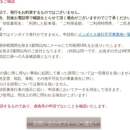
るご確認
以て、発行をお約束するものではございません。
合、別途お電話等で確認をとらせて頂く場合がございますのでご了承くださ
「領収書宛名」「利用した駐車場」「ご利用金額」「ご利用時間帯」「ご氏
す。
場ではインボイス発行ができません。申請前に
インボイス発行不可事業地一
期休暇期間を除き1週間以内にメールにて印刷用URLをお送りいたします。
を除き2週間以内のご送付となります。（内容は同一です。お急ぎの方はWE
指定口座への入金確認後となります。
社の責に帰し得ない事由に起因して被った損害については一切責任を負いませ
然災害、戦乱、暴動、その他不可抗力の事象発生に伴い、
おける損害については責任を負いません。
領収書発行者の指示に従い、申請者においてデータを消去して頂きます。
び使用は、刑法上の罪に問われる場合がございます）
請するものであり、虚偽等の申請でないことを確認いたします。