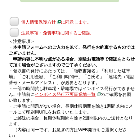
個人情報保護方針
に同意します。
注意事項・免責事項に関するご確認
＜注意事項＞
・
本申請フォームへのご入力を以て、発行をお約束するものでは
ございません。
申請内容に不明な点がある場合、別途お電話等で確認をとらせ
て頂く場合がございますのでご了承ください。
・領収書の発行にあたっては、「領収書宛名」「利用した駐車
場」「ご利用金額」「ご利用時間帯」「ご氏名」「連絡先（電話
番号・メールアドレス）」が必要となります。
・一部の時間貸し駐車場・駐輪場ではインボイス発行ができませ
ん。申請前に
インボイス発行不可事業地一覧
のご確認をお願
い致します。
・ご申請に問題がない場合、長期休暇期間を除き1週間以内にメ
ールにて印刷用URLをお送りいたします。
・ご郵送の場合、長期休暇期間を除き2週間以内のご送付となり
ます。
（内容は同一です。お急ぎの方はWEB発行をご選択くださ
い）