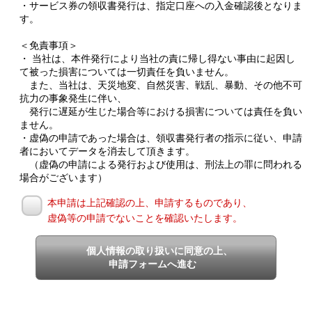
・サービス券の領収書発行は、指定口座への入金確認後となりま
す。
＜免責事項＞
・ 当社は、本件発行により当社の責に帰し得ない事由に起因し
て被った損害については一切責任を負いません。
また、当社は、天災地変、自然災害、戦乱、暴動、その他不可
抗力の事象発生に伴い、
発行に遅延が生じた場合等における損害については責任を負い
ません。
・虚偽の申請であった場合は、領収書発行者の指示に従い、申請
者においてデータを消去して頂きます。
（虚偽の申請による発行および使用は、刑法上の罪に問われる
場合がございます）
本申請は上記確認の上、申請するものであり、
虚偽等の申請でないことを確認いたします。
個人情報の取り扱いに同意の上、
申請フォームへ進む