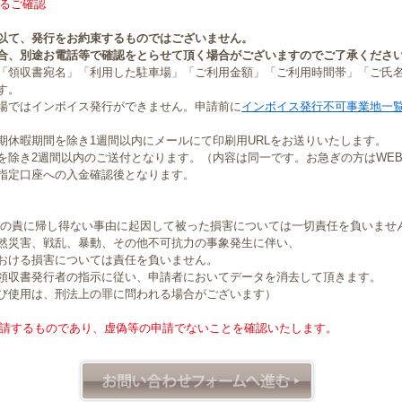
るご確認
以て、発行をお約束するものではございません。
合、別途お電話等で確認をとらせて頂く場合がございますのでご了承くださ
「領収書宛名」「利用した駐車場」「ご利用金額」「ご利用時間帯」「ご氏
す。
場ではインボイス発行ができません。申請前に
インボイス発行不可事業地一
期休暇期間を除き1週間以内にメールにて印刷用URLをお送りいたします。
を除き2週間以内のご送付となります。（内容は同一です。お急ぎの方はWE
指定口座への入金確認後となります。
社の責に帰し得ない事由に起因して被った損害については一切責任を負いませ
然災害、戦乱、暴動、その他不可抗力の事象発生に伴い、
おける損害については責任を負いません。
領収書発行者の指示に従い、申請者においてデータを消去して頂きます。
び使用は、刑法上の罪に問われる場合がございます）
請するものであり、虚偽等の申請でないことを確認いたします。