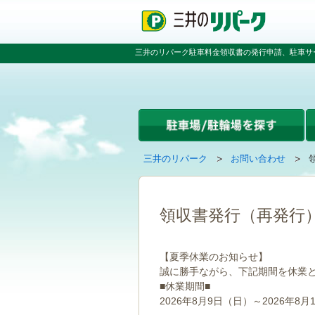
ペ
ペ
こ
ペ
ー
ー
こ
ー
ジ
ジ
か
ジ
の
内
ら
の
三井のリパーク駐車料金領収書の発行申請、駐車サ
先
を
本
先
頭
移
文
頭
で
動
で
へ
す
す
す
戻
る
る
た
め
の
現
の
三井のリパーク
お問い合わせ
リ
在
ペ
ン
の
ー
ク
ペ
ジ
で
ー
で
領収書発行（再発行
す
ジ
す
グ
は
ロ
【夏季休業のお知らせ】
ー
誠に勝手ながら、下記期間を休業
バ
■休業期間■
ル
ナ
2026年8月9日（日）～2026年8月
ビ