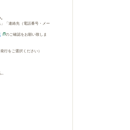
い。
名」「連絡先（電話番号・メー
覧
のご確認をお願い致しま
B発行をご選択ください）
ん。