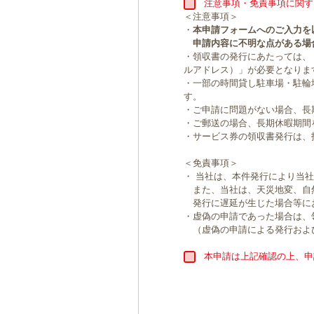
注意事項・免責事項に関す
＜注意事項＞
・
本申請フォームへのご入力を
申請内容に不明な点がある場
・領収書の発行にあたっては、
ルアドレス）」が必要となりま
・一部の時間貸し駐車場・駐輪
す。
・ご申請に問題がない場合、長
・ご郵送の場合、長期休暇期間
・サービス券の領収書発行は、
＜免責事項＞
・ 当社は、本件発行により当
また、当社は、天災地変、自
発行に遅延が生じた場合等に
・虚偽の申請であった場合は、
（虚偽の申請による発行およ
本申請は上記確認の上、申