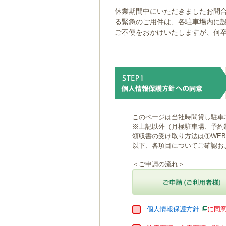
ゲ
休業期間中にいただきましたお問合
ー
る緊急のご用件は、各駐車場内に
シ
ご不便をおかけいたしますが、何
ョ
ン
へ
移
動
し
ま
す
本
このページは当社時間貸し駐車
文
※上記以外（月極駐車場、予約
へ
領収書の受け取り方法は①WE
移
以下、各項目についてご確認お
動
し
＜ご申請の流れ＞
ま
す
個人情報保護方針
に同