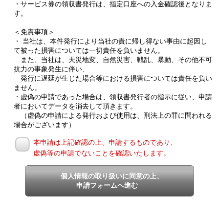
・サービス券の領収書発行は、指定口座への入金確認後となりま
す。
＜免責事項＞
・ 当社は、本件発行により当社の責に帰し得ない事由に起因し
て被った損害については一切責任を負いません。
また、当社は、天災地変、自然災害、戦乱、暴動、その他不可
抗力の事象発生に伴い、
発行に遅延が生じた場合等における損害については責任を負い
ません。
・虚偽の申請であった場合は、領収書発行者の指示に従い、申請
者においてデータを消去して頂きます。
（虚偽の申請による発行および使用は、刑法上の罪に問われる
場合がございます）
本申請は上記確認の上、申請するものであり、
虚偽等の申請でないことを確認いたします。
個人情報の取り扱いに同意の上、
申請フォームへ進む