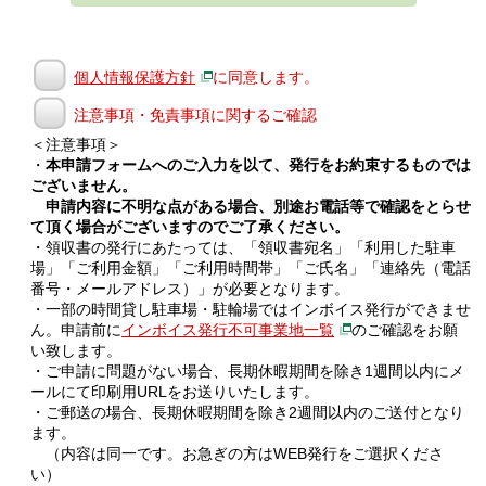
個人情報保護方針
に同意します。
注意事項・免責事項に関するご確認
＜注意事項＞
・
本申請フォームへのご入力を以て、発行をお約束するものでは
ございません。
申請内容に不明な点がある場合、別途お電話等で確認をとらせ
て頂く場合がございますのでご了承ください。
・領収書の発行にあたっては、「領収書宛名」「利用した駐車
場」「ご利用金額」「ご利用時間帯」「ご氏名」「連絡先（電話
番号・メールアドレス）」が必要となります。
・一部の時間貸し駐車場・駐輪場ではインボイス発行ができませ
ん。申請前に
インボイス発行不可事業地一覧
のご確認をお願
い致します。
・ご申請に問題がない場合、長期休暇期間を除き1週間以内にメ
ールにて印刷用URLをお送りいたします。
・ご郵送の場合、長期休暇期間を除き2週間以内のご送付となり
ます。
（内容は同一です。お急ぎの方はWEB発行をご選択くださ
い）