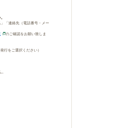
い。
名」「連絡先（電話番号・メー
覧
のご確認をお願い致しま
B発行をご選択ください）
ん。