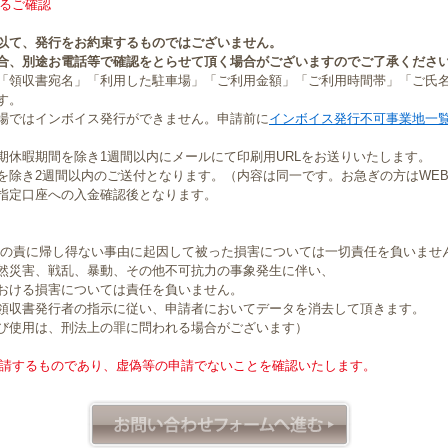
るご確認
以て、発行をお約束するものではございません。
合、別途お電話等で確認をとらせて頂く場合がございますのでご了承くださ
「領収書宛名」「利用した駐車場」「ご利用金額」「ご利用時間帯」「ご氏
す。
場ではインボイス発行ができません。申請前に
インボイス発行不可事業地一
期休暇期間を除き1週間以内にメールにて印刷用URLをお送りいたします。
を除き2週間以内のご送付となります。（内容は同一です。お急ぎの方はWE
指定口座への入金確認後となります。
社の責に帰し得ない事由に起因して被った損害については一切責任を負いませ
然災害、戦乱、暴動、その他不可抗力の事象発生に伴い、
おける損害については責任を負いません。
領収書発行者の指示に従い、申請者においてデータを消去して頂きます。
び使用は、刑法上の罪に問われる場合がございます）
請するものであり、虚偽等の申請でないことを確認いたします。