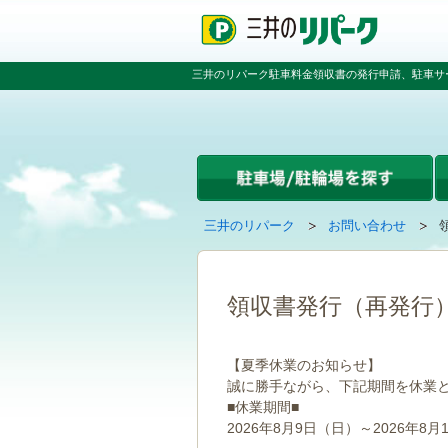
ペ
ペ
こ
ペ
ー
ー
こ
ー
ジ
ジ
か
ジ
の
内
ら
の
三井のリパーク駐車料金領収書の発行申請、駐車サ
先
を
本
先
頭
移
文
頭
で
動
で
へ
す
す
す
戻
る
る
た
め
の
現
の
三井のリパーク
お問い合わせ
リ
在
ペ
ン
の
ー
ク
ペ
ジ
で
ー
で
領収書発行（再発行
す
ジ
す
グ
は
ロ
【夏季休業のお知らせ】
ー
誠に勝手ながら、下記期間を休業
バ
■休業期間■
ル
ナ
2026年8月9日（日）～2026年8月
ビ