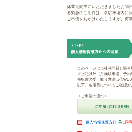
ゲ
休業期間中にいただきましたお問合
ー
る緊急のご用件は、各駐車場内に
シ
ご不便をおかけいたしますが、何
ョ
ン
へ
移
動
し
ま
す
本
このページは当社時間貸し駐車
文
※上記以外（月極駐車場、予約
へ
領収書の受け取り方法は①WE
移
以下、各項目についてご確認お
動
し
＜ご申請の流れ＞
ま
す
個人情報保護方針
に同