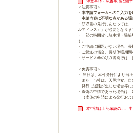
注意事項・免責事項に関す
＜注意事項＞
・
本申請フォームへのご入力を
申請内容に不明な点がある場
・領収書の発行にあたっては、
ルアドレス）」が必要となりま
・一部の時間貸し駐車場・駐輪
す。
・ご申請に問題がない場合、長
・ご郵送の場合、長期休暇期間
・サービス券の領収書発行は、
＜免責事項＞
・ 当社は、本件発行により当
また、当社は、天災地変、自
発行に遅延が生じた場合等に
・虚偽の申請であった場合は、
（虚偽の申請による発行およ
本申請は上記確認の上、申