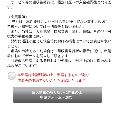
・サービス券の領収書発行は、指定口座への入金確認後となりま
す。
＜免責事項＞
・ 当社は、本件発行により当社の責に帰し得ない事由に起因し
て被った損害については一切責任を負いません。
また、当社は、天災地変、自然災害、戦乱、暴動、その他不可
抗力の事象発生に伴い、
発行に遅延が生じた場合等における損害については責任を負い
ません。
・虚偽の申請であった場合は、領収書発行者の指示に従い、申請
者においてデータを消去して頂きます。
（虚偽の申請による発行および使用は、刑法上の罪に問われる
場合がございます）
本申請は上記確認の上、申請するものであり、
虚偽等の申請でないことを確認いたします。
個人情報の取り扱いに同意の上、
申請フォームへ進む