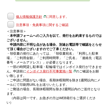
個人情報保護方針
に同意します。
注意事項・免責事項に関するご確認
＜注意事項＞
・
本申請フォームへのご入力を以て、発行をお約束するものでは
ございません。
申請内容に不明な点がある場合、別途お電話等で確認をとらせ
て頂く場合がございますのでご了承ください。
・領収書の発行にあたっては、「領収書宛名」「利用した駐車
場」「ご利用金額」「ご利用時間帯」「ご氏名」「連絡先（電話
番号・メールアドレス）」が必要となります。
・一部の時間貸し駐車場・駐輪場ではインボイス発行ができませ
ん。申請前に
インボイス発行不可事業地一覧
のご確認をお願
い致します。
・ご申請に問題がない場合、長期休暇期間を除き1週間以内にメ
ールにて印刷用URLをお送りいたします。
・ご郵送の場合、長期休暇期間を除き2週間以内のご送付となり
ます。
（内容は同一です。お急ぎの方はWEB発行をご選択くださ
い）