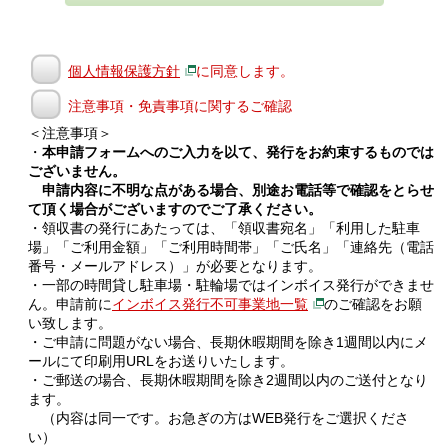
個人情報保護方針
に同意します。
注意事項・免責事項に関するご確認
＜注意事項＞
・
本申請フォームへのご入力を以て、発行をお約束するものでは
ございません。
申請内容に不明な点がある場合、別途お電話等で確認をとらせ
て頂く場合がございますのでご了承ください。
・領収書の発行にあたっては、「領収書宛名」「利用した駐車
場」「ご利用金額」「ご利用時間帯」「ご氏名」「連絡先（電話
番号・メールアドレス）」が必要となります。
・一部の時間貸し駐車場・駐輪場ではインボイス発行ができませ
ん。申請前に
インボイス発行不可事業地一覧
のご確認をお願
い致します。
・ご申請に問題がない場合、長期休暇期間を除き1週間以内にメ
ールにて印刷用URLをお送りいたします。
・ご郵送の場合、長期休暇期間を除き2週間以内のご送付となり
ます。
（内容は同一です。お急ぎの方はWEB発行をご選択くださ
い）