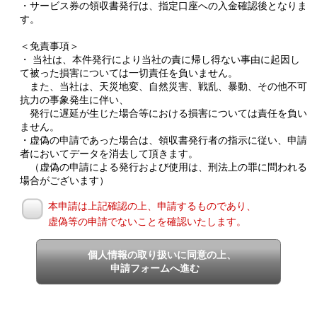
・サービス券の領収書発行は、指定口座への入金確認後となりま
す。
＜免責事項＞
・ 当社は、本件発行により当社の責に帰し得ない事由に起因し
て被った損害については一切責任を負いません。
また、当社は、天災地変、自然災害、戦乱、暴動、その他不可
抗力の事象発生に伴い、
発行に遅延が生じた場合等における損害については責任を負い
ません。
・虚偽の申請であった場合は、領収書発行者の指示に従い、申請
者においてデータを消去して頂きます。
（虚偽の申請による発行および使用は、刑法上の罪に問われる
場合がございます）
本申請は上記確認の上、申請するものであり、
虚偽等の申請でないことを確認いたします。
個人情報の取り扱いに同意の上、
申請フォームへ進む