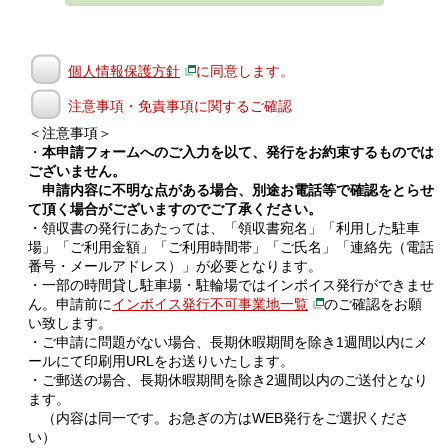
個人情報保護方針
に同意します。
注意事項・免責事項に関するご確認
＜注意事項＞
・
本申請フォームへのご入力を以て、発行をお約束するものでは
ございません。
申請内容に不明な点がある場合、別途お電話等で確認をとらせ
て頂く場合がございますのでご了承ください。
・領収書の発行にあたっては、「領収書宛名」「利用した駐車
場」「ご利用金額」「ご利用時間帯」「ご氏名」「連絡先（電話
番号・メールアドレス）」が必要となります。
・一部の時間貸し駐車場・駐輪場ではインボイス発行ができませ
ん。申請前に
インボイス発行不可事業地一覧
のご確認をお願
い致します。
・ご申請に問題がない場合、長期休暇期間を除き1週間以内にメ
ールにて印刷用URLをお送りいたします。
・ご郵送の場合、長期休暇期間を除き2週間以内のご送付となり
ます。
（内容は同一です。お急ぎの方はWEB発行をご選択くださ
い）