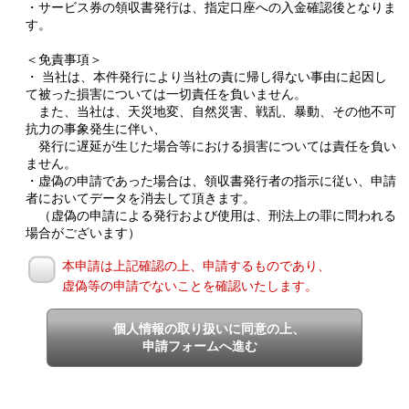
・サービス券の領収書発行は、指定口座への入金確認後となりま
す。
＜免責事項＞
・ 当社は、本件発行により当社の責に帰し得ない事由に起因し
て被った損害については一切責任を負いません。
また、当社は、天災地変、自然災害、戦乱、暴動、その他不可
抗力の事象発生に伴い、
発行に遅延が生じた場合等における損害については責任を負い
ません。
・虚偽の申請であった場合は、領収書発行者の指示に従い、申請
者においてデータを消去して頂きます。
（虚偽の申請による発行および使用は、刑法上の罪に問われる
場合がございます）
本申請は上記確認の上、申請するものであり、
虚偽等の申請でないことを確認いたします。
個人情報の取り扱いに同意の上、
申請フォームへ進む