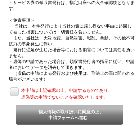
・サービス券の領収書発行は、指定口座への入金確認後となりま
す。
＜免責事項＞
・ 当社は、本件発行により当社の責に帰し得ない事由に起因し
て被った損害については一切責任を負いません。
また、当社は、天災地変、自然災害、戦乱、暴動、その他不可
抗力の事象発生に伴い、
発行に遅延が生じた場合等における損害については責任を負い
ません。
・虚偽の申請であった場合は、領収書発行者の指示に従い、申請
者においてデータを消去して頂きます。
（虚偽の申請による発行および使用は、刑法上の罪に問われる
場合がございます）
本申請は上記確認の上、申請するものであり、
虚偽等の申請でないことを確認いたします。
個人情報の取り扱いに同意の上、
申請フォームへ進む