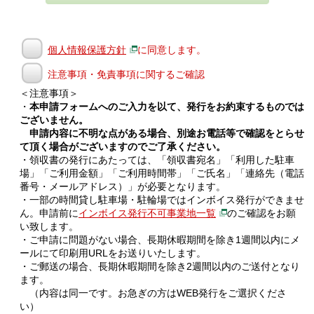
個人情報保護方針
に同意します。
注意事項・免責事項に関するご確認
＜注意事項＞
・
本申請フォームへのご入力を以て、発行をお約束するものでは
ございません。
申請内容に不明な点がある場合、別途お電話等で確認をとらせ
て頂く場合がございますのでご了承ください。
・領収書の発行にあたっては、「領収書宛名」「利用した駐車
場」「ご利用金額」「ご利用時間帯」「ご氏名」「連絡先（電話
番号・メールアドレス）」が必要となります。
・一部の時間貸し駐車場・駐輪場ではインボイス発行ができませ
ん。申請前に
インボイス発行不可事業地一覧
のご確認をお願
い致します。
・ご申請に問題がない場合、長期休暇期間を除き1週間以内にメ
ールにて印刷用URLをお送りいたします。
・ご郵送の場合、長期休暇期間を除き2週間以内のご送付となり
ます。
（内容は同一です。お急ぎの方はWEB発行をご選択くださ
い）