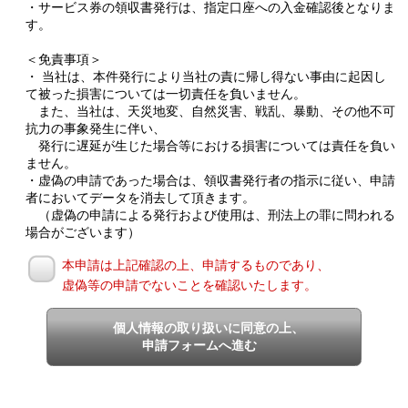
・サービス券の領収書発行は、指定口座への入金確認後となりま
す。
＜免責事項＞
・ 当社は、本件発行により当社の責に帰し得ない事由に起因し
て被った損害については一切責任を負いません。
また、当社は、天災地変、自然災害、戦乱、暴動、その他不可
抗力の事象発生に伴い、
発行に遅延が生じた場合等における損害については責任を負い
ません。
・虚偽の申請であった場合は、領収書発行者の指示に従い、申請
者においてデータを消去して頂きます。
（虚偽の申請による発行および使用は、刑法上の罪に問われる
場合がございます）
本申請は上記確認の上、申請するものであり、
虚偽等の申請でないことを確認いたします。
個人情報の取り扱いに同意の上、
申請フォームへ進む