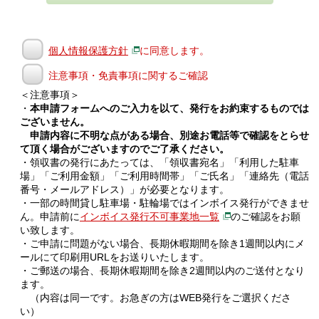
個人情報保護方針
に同意します。
注意事項・免責事項に関するご確認
＜注意事項＞
・
本申請フォームへのご入力を以て、発行をお約束するものでは
ございません。
申請内容に不明な点がある場合、別途お電話等で確認をとらせ
て頂く場合がございますのでご了承ください。
・領収書の発行にあたっては、「領収書宛名」「利用した駐車
場」「ご利用金額」「ご利用時間帯」「ご氏名」「連絡先（電話
番号・メールアドレス）」が必要となります。
・一部の時間貸し駐車場・駐輪場ではインボイス発行ができませ
ん。申請前に
インボイス発行不可事業地一覧
のご確認をお願
い致します。
・ご申請に問題がない場合、長期休暇期間を除き1週間以内にメ
ールにて印刷用URLをお送りいたします。
・ご郵送の場合、長期休暇期間を除き2週間以内のご送付となり
ます。
（内容は同一です。お急ぎの方はWEB発行をご選択くださ
い）