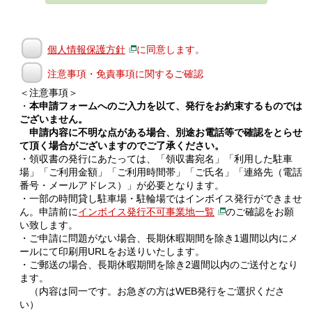
個人情報保護方針
に同意します。
注意事項・免責事項に関するご確認
＜注意事項＞
・
本申請フォームへのご入力を以て、発行をお約束するものでは
ございません。
申請内容に不明な点がある場合、別途お電話等で確認をとらせ
て頂く場合がございますのでご了承ください。
・領収書の発行にあたっては、「領収書宛名」「利用した駐車
場」「ご利用金額」「ご利用時間帯」「ご氏名」「連絡先（電話
番号・メールアドレス）」が必要となります。
・一部の時間貸し駐車場・駐輪場ではインボイス発行ができませ
ん。申請前に
インボイス発行不可事業地一覧
のご確認をお願
い致します。
・ご申請に問題がない場合、長期休暇期間を除き1週間以内にメ
ールにて印刷用URLをお送りいたします。
・ご郵送の場合、長期休暇期間を除き2週間以内のご送付となり
ます。
（内容は同一です。お急ぎの方はWEB発行をご選択くださ
い）