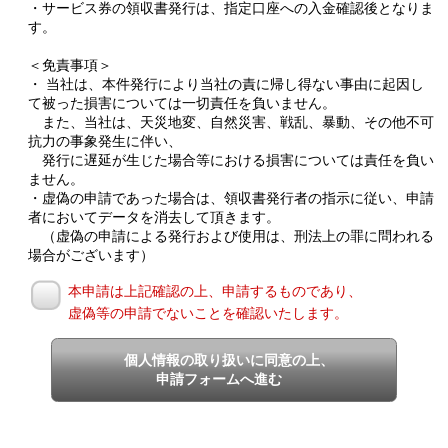
・サービス券の領収書発行は、指定口座への入金確認後となりま
す。
＜免責事項＞
・ 当社は、本件発行により当社の責に帰し得ない事由に起因し
て被った損害については一切責任を負いません。
また、当社は、天災地変、自然災害、戦乱、暴動、その他不可
抗力の事象発生に伴い、
発行に遅延が生じた場合等における損害については責任を負い
ません。
・虚偽の申請であった場合は、領収書発行者の指示に従い、申請
者においてデータを消去して頂きます。
（虚偽の申請による発行および使用は、刑法上の罪に問われる
場合がございます）
本申請は上記確認の上、申請するものであり、
虚偽等の申請でないことを確認いたします。
個人情報の取り扱いに同意の上、
申請フォームへ進む