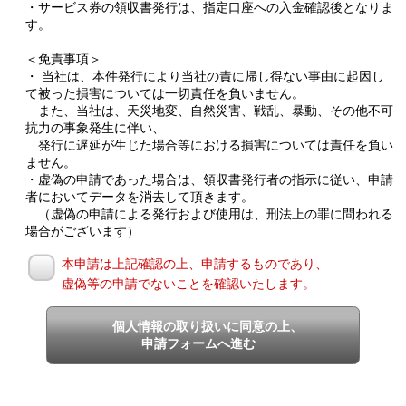
・サービス券の領収書発行は、指定口座への入金確認後となりま
す。
＜免責事項＞
・ 当社は、本件発行により当社の責に帰し得ない事由に起因し
て被った損害については一切責任を負いません。
また、当社は、天災地変、自然災害、戦乱、暴動、その他不可
抗力の事象発生に伴い、
発行に遅延が生じた場合等における損害については責任を負い
ません。
・虚偽の申請であった場合は、領収書発行者の指示に従い、申請
者においてデータを消去して頂きます。
（虚偽の申請による発行および使用は、刑法上の罪に問われる
場合がございます）
本申請は上記確認の上、申請するものであり、
虚偽等の申請でないことを確認いたします。
個人情報の取り扱いに同意の上、
申請フォームへ進む