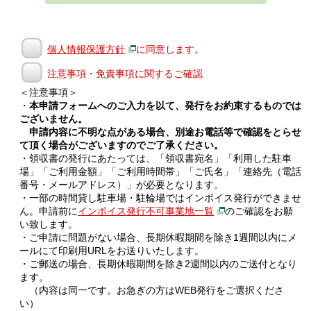
個人情報保護方針
に同意します。
注意事項・免責事項に関するご確認
＜注意事項＞
・
本申請フォームへのご入力を以て、発行をお約束するものでは
ございません。
申請内容に不明な点がある場合、別途お電話等で確認をとらせ
て頂く場合がございますのでご了承ください。
・領収書の発行にあたっては、「領収書宛名」「利用した駐車
場」「ご利用金額」「ご利用時間帯」「ご氏名」「連絡先（電話
番号・メールアドレス）」が必要となります。
・一部の時間貸し駐車場・駐輪場ではインボイス発行ができませ
ん。申請前に
インボイス発行不可事業地一覧
のご確認をお願
い致します。
・ご申請に問題がない場合、長期休暇期間を除き1週間以内にメ
ールにて印刷用URLをお送りいたします。
・ご郵送の場合、長期休暇期間を除き2週間以内のご送付となり
ます。
（内容は同一です。お急ぎの方はWEB発行をご選択くださ
い）