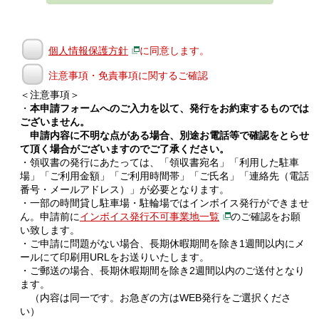
個人情報保護方針
に同意します。
注意事項・免責事項に関するご確認
＜注意事項＞
・
本申請フォームへのご入力を以て、発行をお約束するものでは
ございません。
申請内容に不明な点がある場合、別途お電話等で確認をとらせ
て頂く場合がございますのでご了承ください。
・領収書の発行にあたっては、「領収書宛名」「利用した駐車
場」「ご利用金額」「ご利用時間帯」「ご氏名」「連絡先（電話
番号・メールアドレス）」が必要となります。
・一部の時間貸し駐車場・駐輪場ではインボイス発行ができませ
ん。申請前に
インボイス発行不可事業地一覧
のご確認をお願
い致します。
・ご申請に問題がない場合、長期休暇期間を除き1週間以内にメ
ールにて印刷用URLをお送りいたします。
・ご郵送の場合、長期休暇期間を除き2週間以内のご送付となり
ます。
（内容は同一です。お急ぎの方はWEB発行をご選択くださ
い）