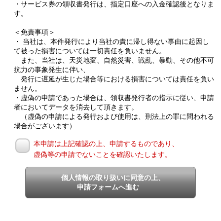
・サービス券の領収書発行は、指定口座への入金確認後となりま
す。
＜免責事項＞
・ 当社は、本件発行により当社の責に帰し得ない事由に起因し
て被った損害については一切責任を負いません。
また、当社は、天災地変、自然災害、戦乱、暴動、その他不可
抗力の事象発生に伴い、
発行に遅延が生じた場合等における損害については責任を負い
ません。
・虚偽の申請であった場合は、領収書発行者の指示に従い、申請
者においてデータを消去して頂きます。
（虚偽の申請による発行および使用は、刑法上の罪に問われる
場合がございます）
本申請は上記確認の上、申請するものであり、
虚偽等の申請でないことを確認いたします。
個人情報の取り扱いに同意の上、
申請フォームへ進む