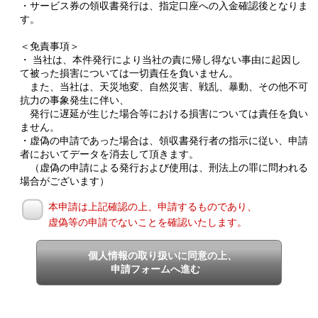
・サービス券の領収書発行は、指定口座への入金確認後となりま
す。
＜免責事項＞
・ 当社は、本件発行により当社の責に帰し得ない事由に起因し
て被った損害については一切責任を負いません。
また、当社は、天災地変、自然災害、戦乱、暴動、その他不可
抗力の事象発生に伴い、
発行に遅延が生じた場合等における損害については責任を負い
ません。
・虚偽の申請であった場合は、領収書発行者の指示に従い、申請
者においてデータを消去して頂きます。
（虚偽の申請による発行および使用は、刑法上の罪に問われる
場合がございます）
本申請は上記確認の上、申請するものであり、
虚偽等の申請でないことを確認いたします。
個人情報の取り扱いに同意の上、
申請フォームへ進む