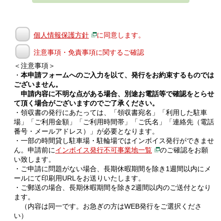
個人情報保護方針
に同意します。
注意事項・免責事項に関するご確認
＜注意事項＞
・
本申請フォームへのご入力を以て、発行をお約束するものでは
ございません。
申請内容に不明な点がある場合、別途お電話等で確認をとらせ
て頂く場合がございますのでご了承ください。
・領収書の発行にあたっては、「領収書宛名」「利用した駐車
場」「ご利用金額」「ご利用時間帯」「ご氏名」「連絡先（電話
番号・メールアドレス）」が必要となります。
・一部の時間貸し駐車場・駐輪場ではインボイス発行ができませ
ん。申請前に
インボイス発行不可事業地一覧
のご確認をお願
い致します。
・ご申請に問題がない場合、長期休暇期間を除き1週間以内にメ
ールにて印刷用URLをお送りいたします。
・ご郵送の場合、長期休暇期間を除き2週間以内のご送付となり
ます。
（内容は同一です。お急ぎの方はWEB発行をご選択くださ
い）