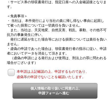
・サービス券の領収書発行は、指定口座への入金確認後となりま
す。
＜免責事項＞
・ 当社は、本件発行により当社の責に帰し得ない事由に起因し
て被った損害については一切責任を負いません。
また、当社は、天災地変、自然災害、戦乱、暴動、その他不可
抗力の事象発生に伴い、
発行に遅延が生じた場合等における損害については責任を負い
ません。
・虚偽の申請であった場合は、領収書発行者の指示に従い、申請
者においてデータを消去して頂きます。
（虚偽の申請による発行および使用は、刑法上の罪に問われる
場合がございます）
本申請は上記確認の上、申請するものであり、
虚偽等の申請でないことを確認いたします。
個人情報の取り扱いに同意の上、
申請フォームへ進む