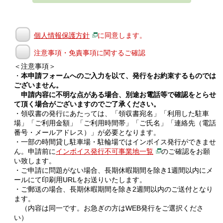
個人情報保護方針
に同意します。
注意事項・免責事項に関するご確認
＜注意事項＞
・
本申請フォームへのご入力を以て、発行をお約束するものでは
ございません。
申請内容に不明な点がある場合、別途お電話等で確認をとらせ
て頂く場合がございますのでご了承ください。
・領収書の発行にあたっては、「領収書宛名」「利用した駐車
場」「ご利用金額」「ご利用時間帯」「ご氏名」「連絡先（電話
番号・メールアドレス）」が必要となります。
・一部の時間貸し駐車場・駐輪場ではインボイス発行ができませ
ん。申請前に
インボイス発行不可事業地一覧
のご確認をお願
い致します。
・ご申請に問題がない場合、長期休暇期間を除き1週間以内にメ
ールにて印刷用URLをお送りいたします。
・ご郵送の場合、長期休暇期間を除き2週間以内のご送付となり
ます。
（内容は同一です。お急ぎの方はWEB発行をご選択くださ
い）