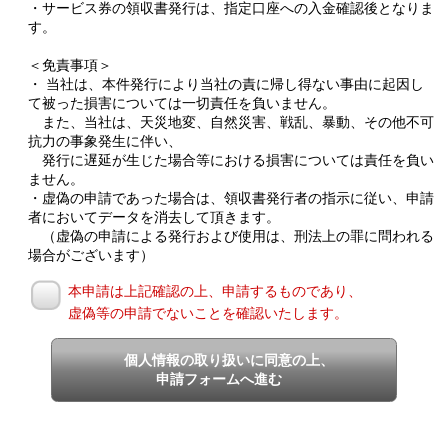
・サービス券の領収書発行は、指定口座への入金確認後となりま
す。
＜免責事項＞
・ 当社は、本件発行により当社の責に帰し得ない事由に起因し
て被った損害については一切責任を負いません。
また、当社は、天災地変、自然災害、戦乱、暴動、その他不可
抗力の事象発生に伴い、
発行に遅延が生じた場合等における損害については責任を負い
ません。
・虚偽の申請であった場合は、領収書発行者の指示に従い、申請
者においてデータを消去して頂きます。
（虚偽の申請による発行および使用は、刑法上の罪に問われる
場合がございます）
本申請は上記確認の上、申請するものであり、
虚偽等の申請でないことを確認いたします。
個人情報の取り扱いに同意の上、
申請フォームへ進む