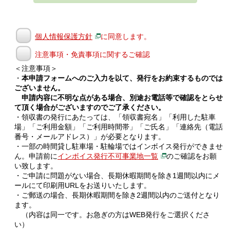
個人情報保護方針
に同意します。
注意事項・免責事項に関するご確認
＜注意事項＞
・
本申請フォームへのご入力を以て、発行をお約束するものでは
ございません。
申請内容に不明な点がある場合、別途お電話等で確認をとらせ
て頂く場合がございますのでご了承ください。
・領収書の発行にあたっては、「領収書宛名」「利用した駐車
場」「ご利用金額」「ご利用時間帯」「ご氏名」「連絡先（電話
番号・メールアドレス）」が必要となります。
・一部の時間貸し駐車場・駐輪場ではインボイス発行ができませ
ん。申請前に
インボイス発行不可事業地一覧
のご確認をお願
い致します。
・ご申請に問題がない場合、長期休暇期間を除き1週間以内にメ
ールにて印刷用URLをお送りいたします。
・ご郵送の場合、長期休暇期間を除き2週間以内のご送付となり
ます。
（内容は同一です。お急ぎの方はWEB発行をご選択くださ
い）