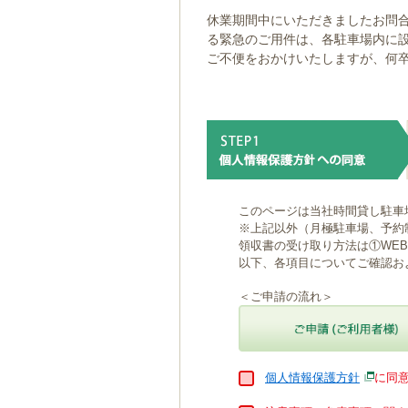
ゲ
休業期間中にいただきましたお問合
ー
る緊急のご用件は、各駐車場内に
シ
ご不便をおかけいたしますが、何
ョ
ン
へ
移
動
し
ま
す
本
このページは当社時間貸し駐車
文
※上記以外（月極駐車場、予約
へ
領収書の受け取り方法は①WE
移
以下、各項目についてご確認お
動
し
＜ご申請の流れ＞
ま
す
個人情報保護方針
に同