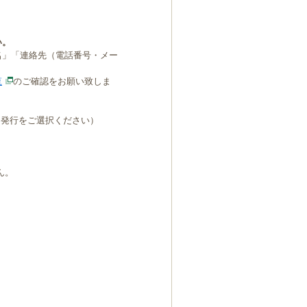
い。
名」「連絡先（電話番号・メー
覧
のご確認をお願い致しま
B発行をご選択ください）
ん。