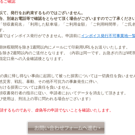
るご確認
以て、発行をお約束するものではございません。
合、別途お電話等で確認をとらせて頂く場合がございますのでご了承くださ
「領収書宛名」「利用した駐車場」「ご利用金額」「ご利用時間帯」「ご氏
す。
場ではインボイス発行ができません。申請前に
インボイス発行不可事業地一
期休暇期間を除き1週間以内にメールにて印刷用URLをお送りいたします。
を除き2週間以内のご送付となります。（内容は同一です。お急ぎの方はWE
指定口座への入金確認後となります。
社の責に帰し得ない事由に起因して被った損害については一切責任を負いませ
然災害、戦乱、暴動、その他不可抗力の事象発生に伴い、
おける損害については責任を負いません。
領収書発行者の指示に従い、申請者においてデータを消去して頂きます。
び使用は、刑法上の罪に問われる場合がございます）
請するものであり、虚偽等の申請でないことを確認いたします。