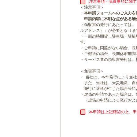
注意事項・免責事項に関す
＜注意事項＞
・
本申請フォームへのご入力を
申請内容に不明な点がある場
・領収書の発行にあたっては、
ルアドレス）」が必要となりま
・一部の時間貸し駐車場・駐輪
す。
・ご申請に問題がない場合、長
・ご郵送の場合、長期休暇期間
・サービス券の領収書発行は、
＜免責事項＞
・ 当社は、本件発行により当
また、当社は、天災地変、自
発行に遅延が生じた場合等に
・虚偽の申請であった場合は、
（虚偽の申請による発行およ
本申請は上記確認の上、申