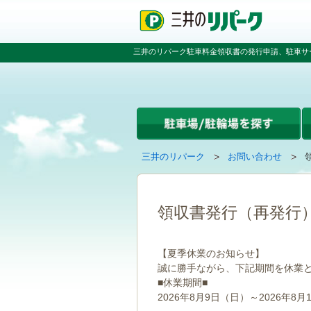
ペ
ペ
こ
ペ
ー
ー
こ
ー
ジ
ジ
か
ジ
の
内
ら
の
三井のリパーク駐車料金領収書の発行申請、駐車サ
先
を
本
先
頭
移
文
頭
で
動
で
へ
す
す
す
戻
る
る
た
め
の
現
の
三井のリパーク
お問い合わせ
リ
在
ペ
ン
の
ー
ク
ペ
ジ
で
ー
で
領収書発行（再発行
す
ジ
す
グ
は
ロ
【夏季休業のお知らせ】
ー
誠に勝手ながら、下記期間を休業
バ
■休業期間■
ル
ナ
2026年8月9日（日）～2026年8月
ビ