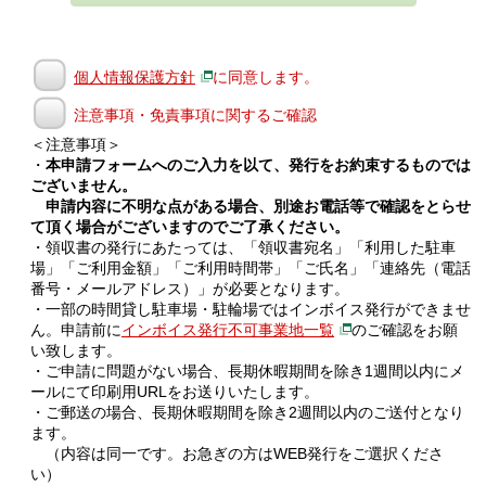
個人情報保護方針
に同意します。
注意事項・免責事項に関するご確認
＜注意事項＞
・
本申請フォームへのご入力を以て、発行をお約束するものでは
ございません。
申請内容に不明な点がある場合、別途お電話等で確認をとらせ
て頂く場合がございますのでご了承ください。
・領収書の発行にあたっては、「領収書宛名」「利用した駐車
場」「ご利用金額」「ご利用時間帯」「ご氏名」「連絡先（電話
番号・メールアドレス）」が必要となります。
・一部の時間貸し駐車場・駐輪場ではインボイス発行ができませ
ん。申請前に
インボイス発行不可事業地一覧
のご確認をお願
い致します。
・ご申請に問題がない場合、長期休暇期間を除き1週間以内にメ
ールにて印刷用URLをお送りいたします。
・ご郵送の場合、長期休暇期間を除き2週間以内のご送付となり
ます。
（内容は同一です。お急ぎの方はWEB発行をご選択くださ
い）