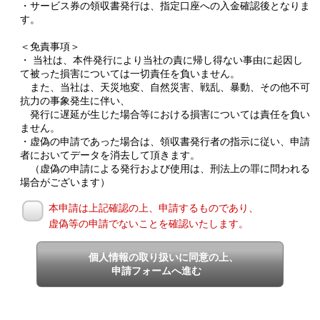
・サービス券の領収書発行は、指定口座への入金確認後となりま
す。
＜免責事項＞
・ 当社は、本件発行により当社の責に帰し得ない事由に起因し
て被った損害については一切責任を負いません。
また、当社は、天災地変、自然災害、戦乱、暴動、その他不可
抗力の事象発生に伴い、
発行に遅延が生じた場合等における損害については責任を負い
ません。
・虚偽の申請であった場合は、領収書発行者の指示に従い、申請
者においてデータを消去して頂きます。
（虚偽の申請による発行および使用は、刑法上の罪に問われる
場合がございます）
本申請は上記確認の上、申請するものであり、
虚偽等の申請でないことを確認いたします。
個人情報の取り扱いに同意の上、
申請フォームへ進む