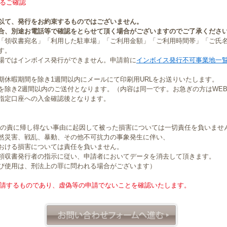
るご確認
以て、発行をお約束するものではございません。
合、別途お電話等で確認をとらせて頂く場合がございますのでご了承くださ
「領収書宛名」「利用した駐車場」「ご利用金額」「ご利用時間帯」「ご氏
す。
場ではインボイス発行ができません。申請前に
インボイス発行不可事業地一
期休暇期間を除き1週間以内にメールにて印刷用URLをお送りいたします。
を除き2週間以内のご送付となります。（内容は同一です。お急ぎの方はWE
指定口座への入金確認後となります。
社の責に帰し得ない事由に起因して被った損害については一切責任を負いませ
然災害、戦乱、暴動、その他不可抗力の事象発生に伴い、
おける損害については責任を負いません。
領収書発行者の指示に従い、申請者においてデータを消去して頂きます。
び使用は、刑法上の罪に問われる場合がございます）
請するものであり、虚偽等の申請でないことを確認いたします。