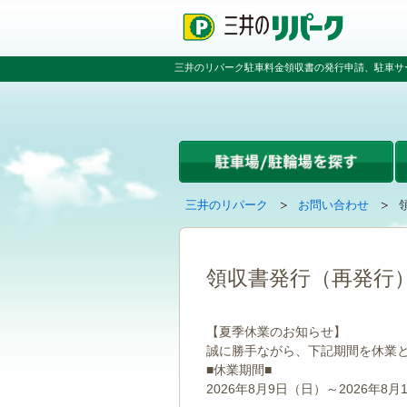
ペ
ペ
こ
ペ
ー
ー
こ
ー
ジ
ジ
か
ジ
の
内
ら
の
三井のリパーク駐車料金領収書の発行申請、駐車サ
先
を
本
先
頭
移
文
頭
で
動
で
へ
す
す
す
戻
る
る
た
め
の
現
の
三井のリパーク
お問い合わせ
リ
在
ペ
ン
の
ー
ク
ペ
ジ
で
ー
で
領収書発行（再発行
す
ジ
す
グ
は
ロ
【夏季休業のお知らせ】
ー
誠に勝手ながら、下記期間を休業
バ
■休業期間■
ル
ナ
2026年8月9日（日）～2026年8月
ビ