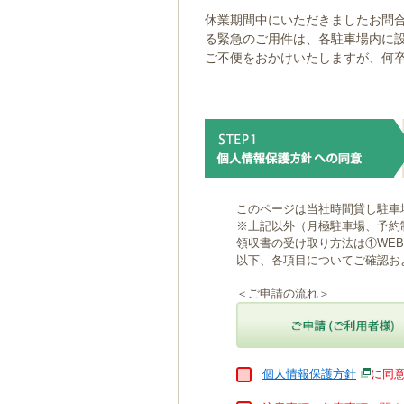
ゲ
休業期間中にいただきましたお問合
ー
る緊急のご用件は、各駐車場内に
シ
ご不便をおかけいたしますが、何
ョ
ン
へ
移
動
し
ま
す
本
このページは当社時間貸し駐車
文
※上記以外（月極駐車場、予約
へ
領収書の受け取り方法は①WE
移
以下、各項目についてご確認お
動
し
＜ご申請の流れ＞
ま
す
個人情報保護方針
に同