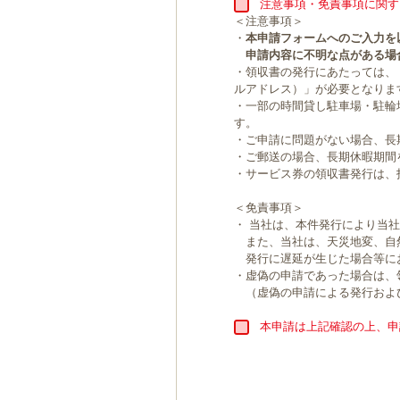
注意事項・免責事項に関す
＜注意事項＞
・
本申請フォームへのご入力を
申請内容に不明な点がある場
・領収書の発行にあたっては、
ルアドレス）」が必要となりま
・一部の時間貸し駐車場・駐輪
す。
・ご申請に問題がない場合、長
・ご郵送の場合、長期休暇期間
・サービス券の領収書発行は、
＜免責事項＞
・ 当社は、本件発行により当
また、当社は、天災地変、自
発行に遅延が生じた場合等に
・虚偽の申請であった場合は、
（虚偽の申請による発行およ
本申請は上記確認の上、申