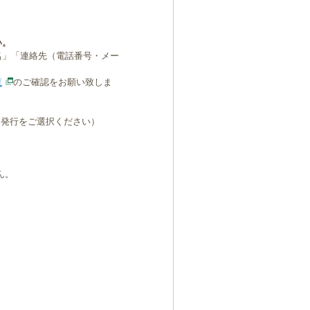
い。
名」「連絡先（電話番号・メー
覧
のご確認をお願い致しま
B発行をご選択ください）
ん。