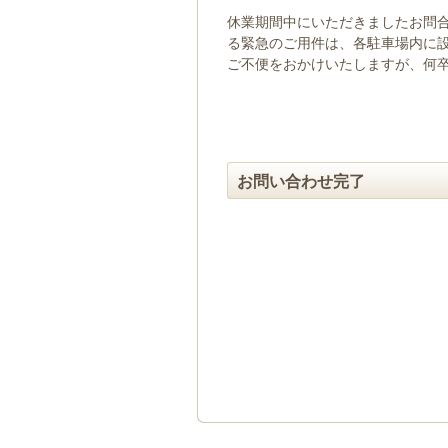
ゲ
休業期間中にいただきましたお問合
ー
る緊急のご用件は、各駐車場内に
シ
ご不便をおかけいたしますが、何
ョ
ン
へ
移
動
し
お問い合わせ完了
ま
す
本
文
へ
移
動
し
ま
す