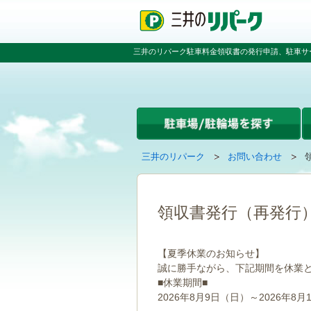
ペ
ペ
こ
ペ
ー
ー
こ
ー
ジ
ジ
か
ジ
の
内
ら
の
三井のリパーク駐車料金領収書の発行申請、駐車サ
先
を
本
先
頭
移
文
頭
で
動
で
へ
す
す
す
戻
る
る
た
め
の
現
の
三井のリパーク
お問い合わせ
リ
在
ペ
ン
の
ー
ク
ペ
ジ
で
ー
で
領収書発行（再発行
す
ジ
す
グ
は
ロ
【夏季休業のお知らせ】
ー
誠に勝手ながら、下記期間を休業
バ
■休業期間■
ル
ナ
2026年8月9日（日）～2026年8月
ビ