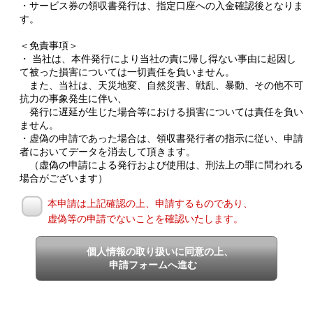
・サービス券の領収書発行は、指定口座への入金確認後となりま
す。
＜免責事項＞
・ 当社は、本件発行により当社の責に帰し得ない事由に起因し
て被った損害については一切責任を負いません。
また、当社は、天災地変、自然災害、戦乱、暴動、その他不可
抗力の事象発生に伴い、
発行に遅延が生じた場合等における損害については責任を負い
ません。
・虚偽の申請であった場合は、領収書発行者の指示に従い、申請
者においてデータを消去して頂きます。
（虚偽の申請による発行および使用は、刑法上の罪に問われる
場合がございます）
本申請は上記確認の上、申請するものであり、
虚偽等の申請でないことを確認いたします。
個人情報の取り扱いに同意の上、
申請フォームへ進む