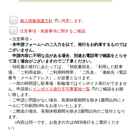
個人情報保護方針
に同意します。
注意事項・免責事項に関するご確認
＜注意事項＞
・
本申請フォームへのご入力を以て、発行をお約束するものでは
ございません。
申請内容に不明な点がある場合、別途お電話等で確認をとらせ
て頂く場合がございますのでご了承ください。
・領収書の発行にあたっては、「領収書宛名」「利用した駐車
場」「ご利用金額」「ご利用時間帯」「ご氏名」「連絡先（電話
番号・メールアドレス）」が必要となります。
・一部の時間貸し駐車場・駐輪場ではインボイス発行ができませ
ん。申請前に
インボイス発行不可事業地一覧
のご確認をお願
い致します。
・ご申請に問題がない場合、長期休暇期間を除き1週間以内にメ
ールにて印刷用URLをお送りいたします。
・ご郵送の場合、長期休暇期間を除き2週間以内のご送付となり
ます。
（内容は同一です。お急ぎの方はWEB発行をご選択くださ
い）