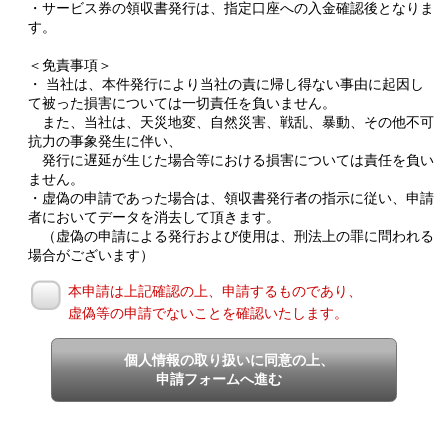
・サービス券の領収書発行は、指定口座への入金確認後となりま
す。
＜免責事項＞
・ 当社は、本件発行により当社の責に帰し得ない事由に起因し
て被った損害については一切責任を負いません。
また、当社は、天災地変、自然災害、戦乱、暴動、その他不可
抗力の事象発生に伴い、
発行に遅延が生じた場合等における損害については責任を負い
ません。
・虚偽の申請であった場合は、領収書発行者の指示に従い、申請
者においてデータを消去して頂きます。
（虚偽の申請による発行および使用は、刑法上の罪に問われる
場合がございます）
本申請は上記確認の上、申請するものであり、
虚偽等の申請でないことを確認いたします。
個人情報の取り扱いに同意の上、
申請フォームへ進む