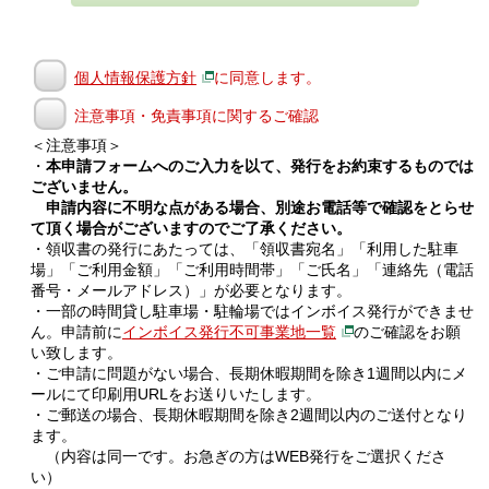
個人情報保護方針
に同意します。
注意事項・免責事項に関するご確認
＜注意事項＞
・
本申請フォームへのご入力を以て、発行をお約束するものでは
ございません。
申請内容に不明な点がある場合、別途お電話等で確認をとらせ
て頂く場合がございますのでご了承ください。
・領収書の発行にあたっては、「領収書宛名」「利用した駐車
場」「ご利用金額」「ご利用時間帯」「ご氏名」「連絡先（電話
番号・メールアドレス）」が必要となります。
・一部の時間貸し駐車場・駐輪場ではインボイス発行ができませ
ん。申請前に
インボイス発行不可事業地一覧
のご確認をお願
い致します。
・ご申請に問題がない場合、長期休暇期間を除き1週間以内にメ
ールにて印刷用URLをお送りいたします。
・ご郵送の場合、長期休暇期間を除き2週間以内のご送付となり
ます。
（内容は同一です。お急ぎの方はWEB発行をご選択くださ
い）