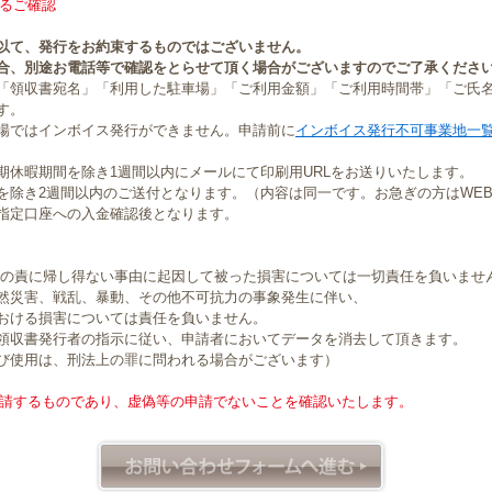
るご確認
以て、発行をお約束するものではございません。
合、別途お電話等で確認をとらせて頂く場合がございますのでご了承くださ
「領収書宛名」「利用した駐車場」「ご利用金額」「ご利用時間帯」「ご氏
す。
場ではインボイス発行ができません。申請前に
インボイス発行不可事業地一
期休暇期間を除き1週間以内にメールにて印刷用URLをお送りいたします。
を除き2週間以内のご送付となります。（内容は同一です。お急ぎの方はWE
指定口座への入金確認後となります。
社の責に帰し得ない事由に起因して被った損害については一切責任を負いませ
然災害、戦乱、暴動、その他不可抗力の事象発生に伴い、
おける損害については責任を負いません。
領収書発行者の指示に従い、申請者においてデータを消去して頂きます。
び使用は、刑法上の罪に問われる場合がございます）
請するものであり、虚偽等の申請でないことを確認いたします。