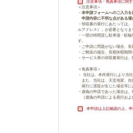
注意事項・免責事項に関す
＜注意事項＞
・
本申請フォームへのご入力を
申請内容に不明な点がある場
・領収書の発行にあたっては、
ルアドレス）」が必要となりま
・一部の時間貸し駐車場・駐輪
す。
・ご申請に問題がない場合、長
・ご郵送の場合、長期休暇期間
・サービス券の領収書発行は、
＜免責事項＞
・ 当社は、本件発行により当
また、当社は、天災地変、自
発行に遅延が生じた場合等に
・虚偽の申請であった場合は、
（虚偽の申請による発行およ
本申請は上記確認の上、申