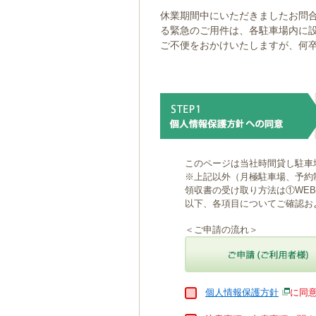
ゲ
休業期間中にいただきましたお問合
ー
る緊急のご用件は、各駐車場内に
シ
ご不便をおかけいたしますが、何
ョ
ン
へ
移
動
し
ま
す
本
このページは当社時間貸し駐車
文
※上記以外（月極駐車場、予約
へ
領収書の受け取り方法は①WE
移
以下、各項目についてご確認お
動
し
＜ご申請の流れ＞
ま
す
個人情報保護方針
に同