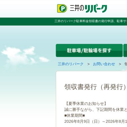
ペ
ペ
こ
ペ
ー
ー
こ
ー
ジ
ジ
か
ジ
の
内
ら
の
三井のリパーク駐車料金領収書の発行申請、駐車サ
先
を
本
先
頭
移
文
頭
で
動
で
へ
す
す
す
戻
る
る
た
め
の
現
の
三井のリパーク
お問い合わせ
リ
在
ペ
ン
の
ー
ク
ペ
ジ
で
ー
で
領収書発行（再発行
す
ジ
す
グ
は
ロ
【夏季休業のお知らせ】
ー
誠に勝手ながら、下記期間を休業
バ
■休業期間■
ル
ナ
2026年8月9日（日）～2026年8月
ビ