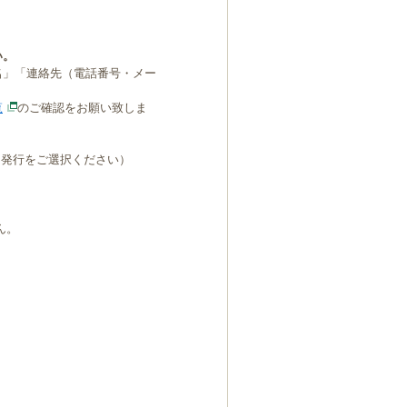
い。
名」「連絡先（電話番号・メー
覧
のご確認をお願い致しま
B発行をご選択ください）
ん。