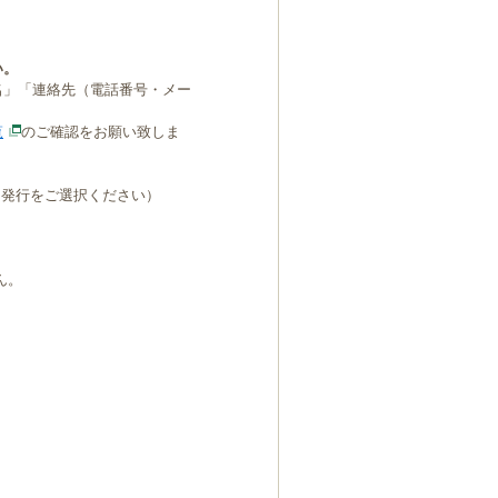
い。
名」「連絡先（電話番号・メー
覧
のご確認をお願い致しま
B発行をご選択ください）
ん。