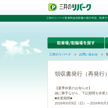
ペ
ペ
こ
ペ
ー
ー
こ
ー
ジ
ジ
か
ジ
の
内
ら
の
三井のリパーク駐車料金領収書の発行申請、駐車サ
先
を
本
先
頭
移
文
頭
で
動
で
へ
す
す
す
戻
る
る
た
め
の
現
の
三井のリパーク
お問い合わせ
リ
在
ペ
ン
の
ー
ク
ペ
ジ
で
ー
で
領収書発行（再発行
す
ジ
す
グ
は
ロ
【夏季休業のお知らせ】
ー
誠に勝手ながら、下記期間を休業
バ
■休業期間■
ル
ナ
2026年8月9日（日）～2026年8月
ビ