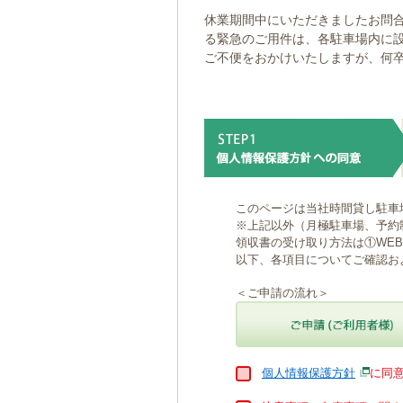
ゲ
休業期間中にいただきましたお問合
ー
る緊急のご用件は、各駐車場内に
シ
ご不便をおかけいたしますが、何
ョ
ン
へ
移
動
し
ま
す
本
このページは当社時間貸し駐車
文
※上記以外（月極駐車場、予約
へ
領収書の受け取り方法は①WE
移
以下、各項目についてご確認お
動
し
＜ご申請の流れ＞
ま
す
個人情報保護方針
に同