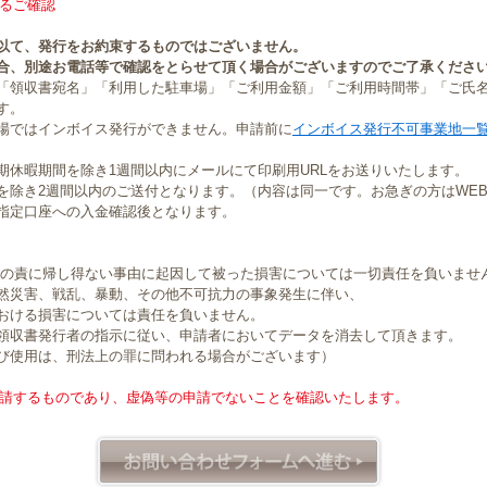
るご確認
以て、発行をお約束するものではございません。
合、別途お電話等で確認をとらせて頂く場合がございますのでご了承くださ
「領収書宛名」「利用した駐車場」「ご利用金額」「ご利用時間帯」「ご氏
す。
場ではインボイス発行ができません。申請前に
インボイス発行不可事業地一
期休暇期間を除き1週間以内にメールにて印刷用URLをお送りいたします。
を除き2週間以内のご送付となります。（内容は同一です。お急ぎの方はWE
指定口座への入金確認後となります。
社の責に帰し得ない事由に起因して被った損害については一切責任を負いませ
然災害、戦乱、暴動、その他不可抗力の事象発生に伴い、
おける損害については責任を負いません。
領収書発行者の指示に従い、申請者においてデータを消去して頂きます。
び使用は、刑法上の罪に問われる場合がございます）
請するものであり、虚偽等の申請でないことを確認いたします。