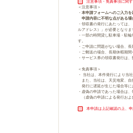
注意事項・免責事項に関す
＜注意事項＞
・
本申請フォームへのご入力を
申請内容に不明な点がある場
・領収書の発行にあたっては、
ルアドレス）」が必要となりま
・一部の時間貸し駐車場・駐輪
す。
・ご申請に問題がない場合、長
・ご郵送の場合、長期休暇期間
・サービス券の領収書発行は、
＜免責事項＞
・ 当社は、本件発行により当
また、当社は、天災地変、自
発行に遅延が生じた場合等に
・虚偽の申請であった場合は、
（虚偽の申請による発行およ
本申請は上記確認の上、申