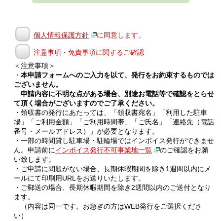
個人情報保護方針
に同意します。
注意事項・免責事項に関するご確認
＜注意事項＞
・
本申請フォームへのご入力を以て、発行をお約束するものでは
ございません。
申請内容に不明な点がある場合、別途お電話等で確認をとらせ
て頂く場合がございますのでご了承ください。
・領収書の発行にあたっては、「領収書宛名」「利用した駐車
場」「ご利用金額」「ご利用時間帯」「ご氏名」「連絡先（電話
番号・メールアドレス）」が必要となります。
・一部の時間貸し駐車場・駐輪場ではインボイス発行ができませ
ん。申請前に
インボイス発行不可事業地一覧
のご確認をお願
い致します。
・ご申請に問題がない場合、長期休暇期間を除き1週間以内にメ
ールにて印刷用URLをお送りいたします。
・ご郵送の場合、長期休暇期間を除き2週間以内のご送付となり
ます。
（内容は同一です。お急ぎの方はWEB発行をご選択くださ
い）