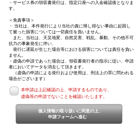
・サービス券の領収書発行は、指定口座への入金確認後となりま
す。
＜免責事項＞
・ 当社は、本件発行により当社の責に帰し得ない事由に起因し
て被った損害については一切責任を負いません。
また、当社は、天災地変、自然災害、戦乱、暴動、その他不可
抗力の事象発生に伴い、
発行に遅延が生じた場合等における損害については責任を負い
ません。
・虚偽の申請であった場合は、領収書発行者の指示に従い、申請
者においてデータを消去して頂きます。
（虚偽の申請による発行および使用は、刑法上の罪に問われる
場合がございます）
本申請は上記確認の上、申請するものであり、
虚偽等の申請でないことを確認いたします。
個人情報の取り扱いに同意の上、
申請フォームへ進む