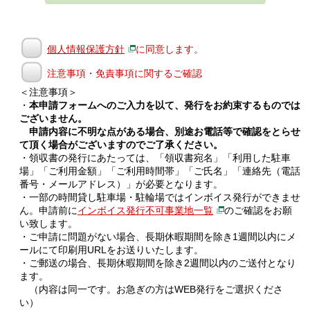
個人情報保護方針
に同意します。
注意事項・免責事項に関するご確認
＜注意事項＞
・
本申請フォームへのご入力を以て、発行をお約束するものでは
ございません。
申請内容に不明な点がある場合、別途お電話等で確認をとらせ
て頂く場合がございますのでご了承ください。
・領収書の発行にあたっては、「領収書宛名」「利用した駐車
場」「ご利用金額」「ご利用時間帯」「ご氏名」「連絡先（電話
番号・メールアドレス）」が必要となります。
・一部の時間貸し駐車場・駐輪場ではインボイス発行ができませ
ん。申請前に
インボイス発行不可事業地一覧
のご確認をお願
い致します。
・ご申請に問題がない場合、長期休暇期間を除き1週間以内にメ
ールにて印刷用URLをお送りいたします。
・ご郵送の場合、長期休暇期間を除き2週間以内のご送付となり
ます。
（内容は同一です。お急ぎの方はWEB発行をご選択くださ
い）