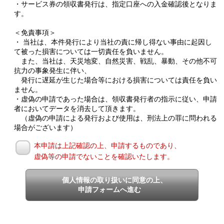
・サービス券の領収書発行は、指定口座への入金確認後となりま
す。
＜免責事項＞
・ 当社は、本件発行により当社の責に帰し得ない事由に起因し
て被った損害については一切責任を負いません。
また、当社は、天災地変、自然災害、戦乱、暴動、その他不可
抗力の事象発生に伴い、
発行に遅延が生じた場合等における損害については責任を負い
ません。
・虚偽の申請であった場合は、領収書発行者の指示に従い、申請
者においてデータを消去して頂きます。
（虚偽の申請による発行および使用は、刑法上の罪に問われる
場合がございます）
本申請は上記確認の上、申請するものであり、
虚偽等の申請でないことを確認いたします。
個人情報の取り扱いに同意の上、
申請フォームへ進む